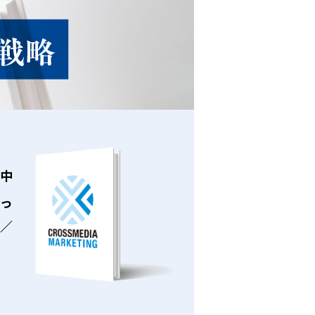
の中
っ
／