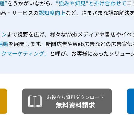
題”
をうかがいながら、
“強みや知見”と掛け合わせて
コ
商品・サービスの
認知度向上
など、さまざまな課題解決
ョン
まで視野を広げ、様々なWebメディアや書店やイベ
活動
を展開します。新聞広告やWeb広告などの広告宣
ックマーケティング」
と呼び、お客様にあったソリュー
お役立ち資料ダウンロード
無料資料請求