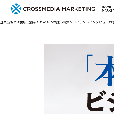
BOOK
MARKE
企業出版とは
出版実績
私たちの６つの強み
特集
クライアントインタビュー
お