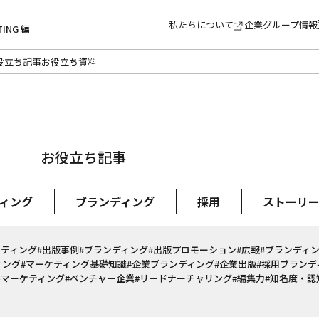
私たちについて
企業グループ情報
TING 編
役立ち記事
お役立ち資料
お役立ち記事
ィング
ブランディング
採用
ストーリ
ケティング
#出版事例
#ブランディング
#出版プロモーション
#広報
#ブランディ
ィング
#マーケティング基礎知識
#企業ブランディング
#企業出版
#採用ブランデ
ルマーケティング
#ベンチャー企業
#リードナーチャリング
#編集力
#知名度・認