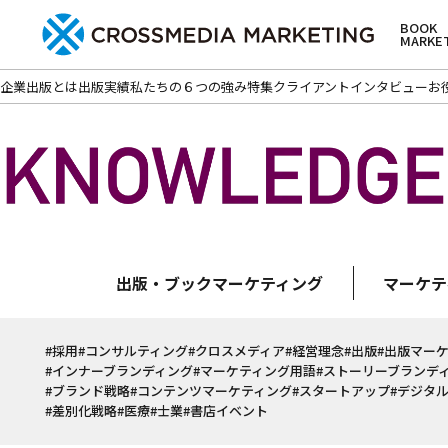
BOOK
MARKE
企業出版とは
出版実績
私たちの６つの強み
特集
クライアントインタビュー
お
出版・ブックマーケティング
マーケテ
#採用
#コンサルティング
#クロスメディア
#経営理念
#出版
#出版マー
#インナーブランディング
#マーケティング用語
#ストーリーブランデ
#ブランド戦略
#コンテンツマーケティング
#スタートアップ
#デジタ
#差別化戦略
#医療
#士業
#書店イベント