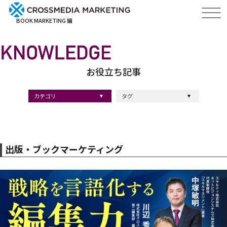
BOOK MARKETING 編
お役立ち記事
カテゴリ
タグ
出版・ブックマーケティング
マーケティング
ブランディング
採用
ストーリーマーケティング
#採用
#コンサルティング
#クロスメディア
#経営理念
#出版
#出版マーケティング
#出版事例
#ブランディング
#出版プロモーション
#広報
#ブランディング手法
#ブランディング施策
#インナーブランディング
#マーケティング用語
#ストーリーブランディング
#マーケティング基礎知識
#企業ブランディング
#企業出版
#採用ブランディング
#オウンドメディア
#ブランド戦略
#コンテンツマーケティング
#スタートアップ
#デジタルマーケティング
#ベンチャー企業
#リードナーチャリング
#編集力
#知名度・認知度
#SEO
#IT企業
#差別化戦略
#医療
#士業
#書店イベント
出版・ブックマーケティング