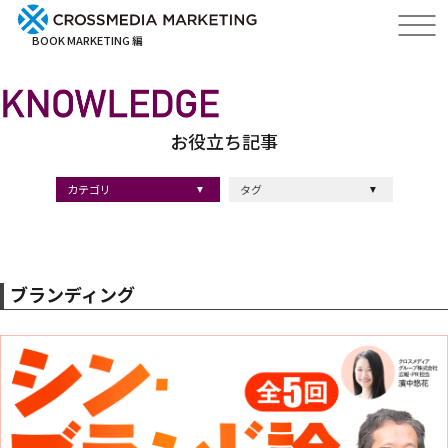
BOOK MARKETING 編
お役立ち記事
カテゴリ
タグ
出版・ブックマーケティング
マーケティング
ブランディング
採用
ストーリーマーケティング
#採用
#コンサルティング
#クロスメディア
#経営理念
#出版
#出版マーケティング
#出版事例
#ブランディング
#出版プロモーション
#広報
#ブランディング手法
#ブランディング施策
#インナーブランディング
#マーケティング用語
#ストーリーブランディング
#マーケティング基礎知識
#企業ブランディング
#企業出版
#採用ブランディング
#オウンドメディア
#ブランド戦略
#コンテンツマーケティング
#スタートアップ
#デジタルマーケティング
#ベンチャー企業
#リードナーチャリング
#編集力
#知名度・認知度
#SEO
#IT企業
#差別化戦略
#医療
#士業
#書店イベント
ブランディング