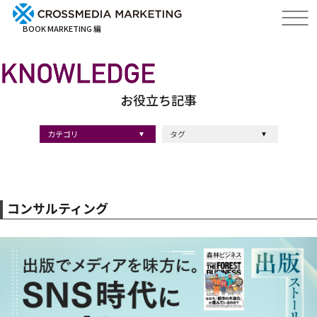
BOOK MARKETING 編
お役立ち記事
カテゴリ
タグ
出版・ブックマーケティング
マーケティング
ブランディング
採用
ストーリーマーケティング
#採用
#コンサルティング
#クロスメディア
#経営理念
#出版
#出版マーケティング
#出版事例
#ブランディング
#出版プロモーション
#広報
#ブランディング手法
#ブランディング施策
#インナーブランディング
#マーケティング用語
#ストーリーブランディング
#マーケティング基礎知識
#企業ブランディング
#企業出版
#採用ブランディング
#オウンドメディア
#ブランド戦略
#コンテンツマーケティング
#スタートアップ
#デジタルマーケティング
#ベンチャー企業
#リードナーチャリング
#編集力
#知名度・認知度
#SEO
#IT企業
#差別化戦略
#医療
#士業
#書店イベント
コンサルティング