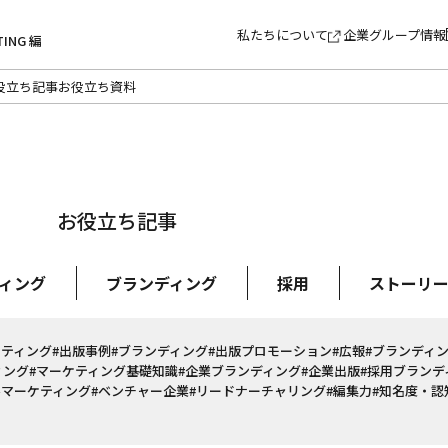
私たちについて
企業グループ情報
TING 編
役立ち記事
お役立ち資料
お役立ち記事
ィング
ブランディング
採用
ストーリ
ケティング
#出版事例
#ブランディング
#出版プロモーション
#広報
#ブランディ
ィング
#マーケティング基礎知識
#企業ブランディング
#企業出版
#採用ブランデ
ルマーケティング
#ベンチャー企業
#リードナーチャリング
#編集力
#知名度・認