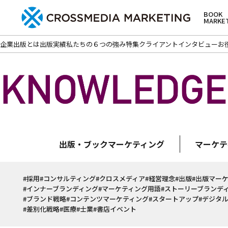
BOOK
MARKE
企業出版とは
出版実績
私たちの６つの強み
特集
クライアントインタビュー
お
出版・ブックマーケティング
マーケテ
#採用
#コンサルティング
#クロスメディア
#経営理念
#出版
#出版マー
#インナーブランディング
#マーケティング用語
#ストーリーブランデ
#ブランド戦略
#コンテンツマーケティング
#スタートアップ
#デジタ
#差別化戦略
#医療
#士業
#書店イベント