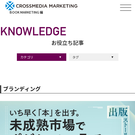
BOOK MARKETING 編
お役立ち記事
カテゴリ
タグ
出版・ブックマーケティング
マーケティング
ブランディング
採用
ストーリーマーケティング
#採用
#コンサルティング
#クロスメディア
#経営理念
#出版
#出版マーケティング
#出版事例
#ブランディング
#出版プロモーション
#広報
#ブランディング手法
#ブランディング施策
#インナーブランディング
#マーケティング用語
#ストーリーブランディング
#マーケティング基礎知識
#企業ブランディング
#企業出版
#採用ブランディング
#オウンドメディア
#ブランド戦略
#コンテンツマーケティング
#スタートアップ
#デジタルマーケティング
#ベンチャー企業
#リードナーチャリング
#編集力
#知名度・認知度
#SEO
#IT企業
#差別化戦略
#医療
#士業
#書店イベント
ブランディング