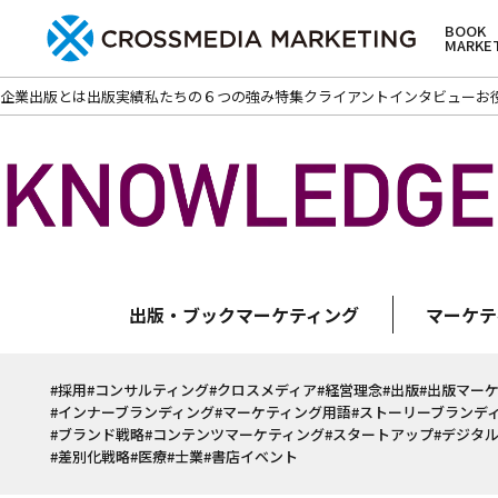
BOOK
MARKE
企業出版とは
出版実績
私たちの６つの強み
特集
クライアントインタビュー
お
出版・ブックマーケティング
マーケテ
#採用
#コンサルティング
#クロスメディア
#経営理念
#出版
#出版マー
#インナーブランディング
#マーケティング用語
#ストーリーブランデ
#ブランド戦略
#コンテンツマーケティング
#スタートアップ
#デジタ
#差別化戦略
#医療
#士業
#書店イベント