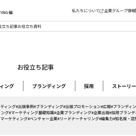
私たちについて
企業グループ情報
TING 編
役立ち記事
お役立ち資料
お役立ち記事
ィング
ブランディング
採用
ストーリ
ケティング
#出版事例
#ブランディング
#出版プロモーション
#広報
#ブランディ
ィング
#マーケティング基礎知識
#企業ブランディング
#企業出版
#採用ブランデ
ルマーケティング
#ベンチャー企業
#リードナーチャリング
#編集力
#知名度・認