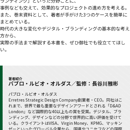
ランディング」といった分野ごとに、
事例なども交えて、効果的なプロジェクトの進め方を考える。
また、巻末資料として、著者が手がけた3つのケースを簡単に
まとめている。
時代の大きな変化やデジタル・ブランディングの基本的な考え
方から、
実際の手法まで解説する本書を、ぜひ御社でも役立ててほし
い。
著者紹介
パブロ・ルビオ・オルダス／監修：長谷川雅彬
パブロ・ルビオ・オルダス
Erretres Strategic Design Company創業者・CEO。同社はこ
れまで、世界で最も重要なデザインアワードとされる「D&AD
London」など国際的な40以上もの賞を受賞。デジタル、ブラ
ンディング、デザインなどの分野で世界的に高い評価を受けて
いる。クライアントはVISA、Virgin Money、KPMG、マッキン
ゼーといったグローバル企業から、国連やユニセフなどの国際