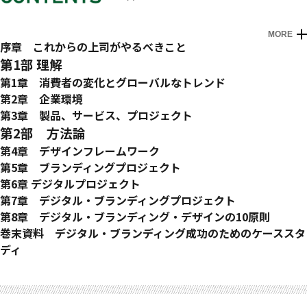
MORE
プロローグ
序章 これからの上司がやるべきこと
第1部 理解
第1章 消費者の変化とグローバルなトレンド
消費者の関心はどう変遷してきたか
第2章 企業環境
「何を」から「どのように」
生き残るために変わる
第3章 製品、サービス、プロジェクト
「どのように」から「なぜ」
製品からエコシステムへ
プロジェクトマネジメントとは
第2部 方法論
所有からペイ・パー・ユースへ
エコシステムからユーザー体験へ
現代のプロジェクトマネジメント
第4章 デザインフレームワーク
所有から所属へ
新たなマインドセット
トヨタ生産方式から新たな手法へ
トピック1―ブランディング
第5章 ブランディングプロジェクト
これからのビジネストレンド
成長に深く関わる企業文化
ウォーターフォール vs アジャイル
トピック2―戦略的デザイン
フェーズ01 リサーチおよびインサイト
第6章 デジタルプロジェクト
新たな意識の芽生え
新たな合言葉
スタートアップという新たな工場
トピック3―デザイン思考
フェーズ02 戦略
「プロジェクトの目的」の観点で見た発散と収束
第7章 デジタル・ブランディングプロジェクト
ブランドからMVPへ
トピック4―サービスデザイン
フェーズ03 ブランドアーキテクチャー
フェーズ01 探索［発散］
テクノロジー（インターネット）とデザイン（ユーザー体験）
第8章 デジタル・ブランディング・デザインの10原則
ブランドマネジメントの難しさ
トピック5―ユーザー体験（UX）／ユーザーインターフェース
フェーズ04 言語的アイデンティティ
フェーズ02 定義［収束］
の融合
なぜ、いつ、どのように、どこで、何をデザインするか
巻末資料 デジタル・ブランディング成功のためのケーススタ
デジタル製品の構築
（UI）
フェーズ05 視覚的アイデンティティ
フェーズ03 展開［発散］
新たなハイブリッドの開発法
よいデザインの10原則
ディ
市場化に要する時間
本章のまとめ
フェーズ06 ガイドライン
フェーズ04 提供［収束］
デジタル・ブランディングプロジェクトのフェーズ構成
デジタル・ブランディング・デザインの10原則
ケーススタディ1 Returnly（リターンリー）
参考文献
新たなシナリオ
本章のまとめ
本章のまとめ
ケーススタディ2 VISA
デザインスタジオの復活
ケーススタディ3 Playtomic（プレイトミック）