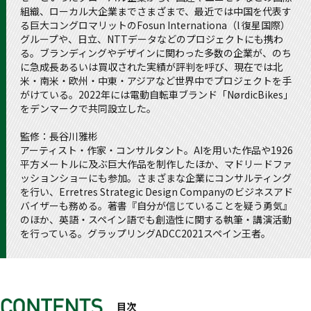
組織、ローカル大企業までさまざまで、最近では中国を代表す
る巨大コングロマリットのFosun Internationa（l 復星国際）
グループや、日立、NTTデータなどのプロジェクトにも携わ
る。ブランディングやデザインに関わった多数の企業が、のち
に急成長あるいは買収された実績が評判を呼び、現在では北
米・南米・欧州・中東・アジアなど世界中でプロジェクトを手
がけている。2022年には電動自転車ブランド「NørdicBikes」
をデンマークで共同設立した。
監修：長谷川雅彬
アーティスト・作家・コンサルタント。AIを用いた作品や1926
平方メートルに及ぶ巨大作品を制作したほか、マドリードファ
ッションショーにも参加。さまざまな企業にコンサルティング
を行い、Erretres Strategic Design Companyのビジネスアド
バイザーも務める。著書『自分が信じていることを疑う勇気』
のほか、英語・スペイン語でも創造性に関する執筆・講演活動
を行っている。グラップリングADCC2021スペイン王者。
目次