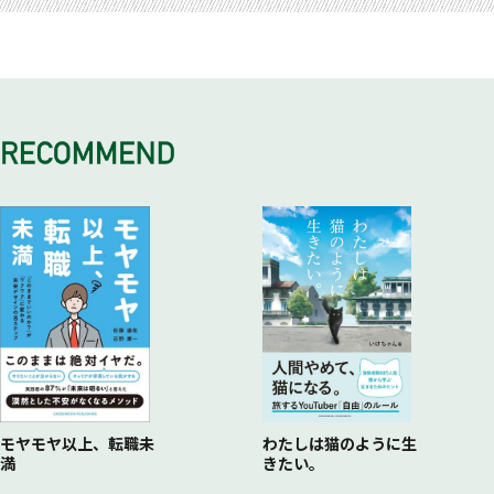
・成果に応じた報酬を得たい
早期に深いM&Aコンサルタントの経験が積み上げられる
①顧客との信頼構築のカギとなる社交性と、アピアランスの重
リーディングカンパニーとなる
Q3多くの仲介会社がある中でfundbookが選ばれる理由は何で
Q6社内で案件の取り合いやアプローチできない先などあるの
M&Aコンサルタントのキャリアは無限大
・既得権益やしがらみなどがなく、教え合うフラットなカルチ
要性
業界屈指のM&Aコンサルタントを育てる会社へ
すか？
でしょうか？
M&A業界の可能性
ャーである
②知性と教養が築く、顧客からの信頼
・実務に即したスキルと「GRIT」「ADJUST」の強化
Q7「分業」と「一気通貫」はどう両立するのですか？
・国内市場で数少ない成長産業がM&A業界
・インセンティブ設計が魅力的である
③案件ごとに柔軟に対応する、自発性の重要性
・チームで成長し、顧客の未来を支える存在へ
Q8社内・社外でのキャリアパスはどうなっていますか？
・局所で社内専門家たちのサポートが受けられ、
④多種多様なM&Aディールに求められる忍耐力
従業員満足と顧客満足№1を目指す
Q9入社後の配属はどのように行われますか？
未経験でも質の高いサービスが提供できる
⑤変化するビジネス環境で求められる、Ｍ＆Ａコンサルタント
・高度なスキルで企業の未来を支えるM&Aコンサルタント
Q10M&Aコンサルタントが同時に進行する案件は何件くらいで
なぜ、fundbookは顧客に選ばれるのか？
の順応性
・従業員満足が生む顧客満足
すか？
・マッチングの可能性を最大化する「fundbook cloud」
カルチャーにフィットするかどうかの視点
コンプライアンス遵守と、充実したリスクマネジメント
Q11投資銀行部門（IBD)や財務アドバイザリーサービス
・「ハイブリッド型マッチングモデル」とは？
〈M&Aコンサルタントで得られる力〉一生ものの力をつける
・体系的なリスク評価と対応策の策定
（FAS）との違いは何ですか？
・「ハイブリッド型マッチングモデル」が実現した意外なマッ
・自ら顧客を獲得する営業力が身につく
・継続的なリスク管理の見直しと最適化
Q12社内での仕事以外の交流はありますか？
チング
・会社法などの法律理解力が身につく
・各業界に精通した業界特化チーム
・実践的な財務分析力が身につく
・士業専門家による万全なサポート
・経営者と対等に渡り合うビジネスコミュニケーション能力が
・完全成功報酬制
身につく
・コンプライアンス（法令遵守）体制
なぜ、fundbookでは未経験者が早期に活躍できるのか？
・M&Aコンサルタントの稼働効率を徹底的に追求した仕組み
モヤモヤ以上、転職未
わたしは猫のように生
満
きたい。
づくりで、