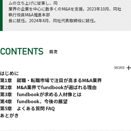
ムの立ち上げに従事し、同
業界の企業を中心に数多くのM&Aを支援。2023年10月、同社
執行役員M&A推進本部
長に就任。2024年4月、同社代表取締役に就任。
目次
MORE
はじめに
第1章 就職・転職市場で注目が高まるM&A業界
優秀な人材が抱く悩み
第2章 M&A業界でfundbookが選ばれる理由
・今の会社での自己成長鈍化／スキルの停滞
なぜ、fundbookが生まれたか？
第3章 fundbookが求める人材像とは
・やりがいの悩み
・創業のきっかけと現在
どんな人が集まっている会社なのか？
第4章 fundbook、今後の展望
・成果が報酬に反映されない不満
・M&A業界の現状とfundbookの役割
・高い志と危機感を持って入社している人が多い
気軽にM&Aの相談ができて、安心してM&Aが選択できる新し
第5章 よくある質問 FAQ
なぜ今、Ｍ＆Ａ業界に優秀な人材が集まるのか？
なぜ、fundbookに人が集まっているのか？
・成果に見合った合理的な評価を求めて
い世界へ
Q1成果を上げているM&Aコンサルタントに共通する特徴はあ
Q4入社までにやっておいた方がよいことはありますか？
あとがき
・自己成長で自身の市場価値を高めたい
・分業とDXにより、効率よく営業活動ができる
・M&Aコンサルタントとして結果を出している人物の特徴
・M&Aを次世代のスタンダードに
りますか？
Q5担当できる案件の業界やエリア、規模感はどのように決ま
・持てる力を発揮して仕事のやりがいを得たい
・一気通貫、両手ディールで顧客対応することで、
M&Aコンサルタントに求められるポテンシャルとスキル
・「M&Aならfundbook」と想起させる、
Q2M&A業界は金融業界以外の出身でも大丈夫でしょうか？
りますか？