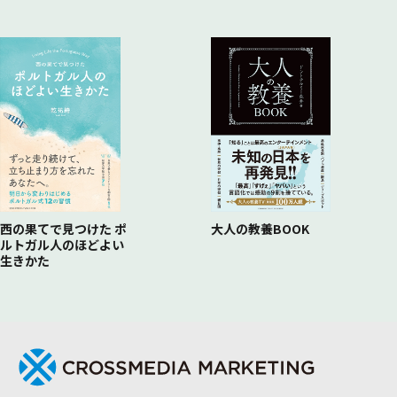
顧客対応に集中できる
・業界随一のプロを育てる教育体制
実際にどんな人がfundbookにジョインし、活躍しているの
か？
・「銀行員時代の経験を活かし、30歳の節目にM&A業界に転
身」
・「会社の知名度に頼らない営業で、実力を試せる環境があ
る」
・「不動産営業からM&A業界へ、ビジネスパーソンとして頂
点を目指す」
・「これだけ誰かに喜んでもらえる仕事は、他にない」
西の果てで見つけた ポ
大人の教養BOOK
・「大手商社時代の経験を武器に、企業経営の課題解決に挑
ルトガル人のほどよい
む」
生きかた
・「証券業界から製薬業界を経て、新たな道へ挑戦したキャリ
アパス」