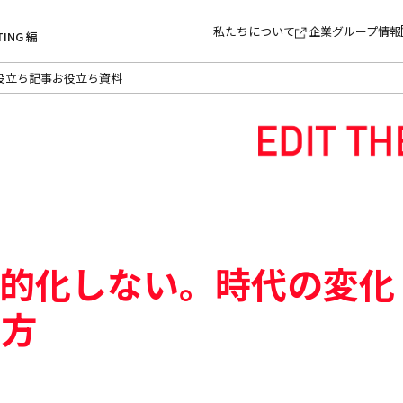
私たちについて
企業グループ情報
TING 編
役立ち記事
お役立ち資料
目的化しない。時代の変化
き方