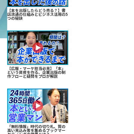
【本を出版したらどう売る？】書
店流通の仕組みとビジネス活用の5
つの秘訣
【広報・マーケ担当必見】「本」
という資産を作る、企業出版の制
作フローと疑問をプロが解説
「無料情報」時代の切り札。質の
高い見込み客を集めるブックマー