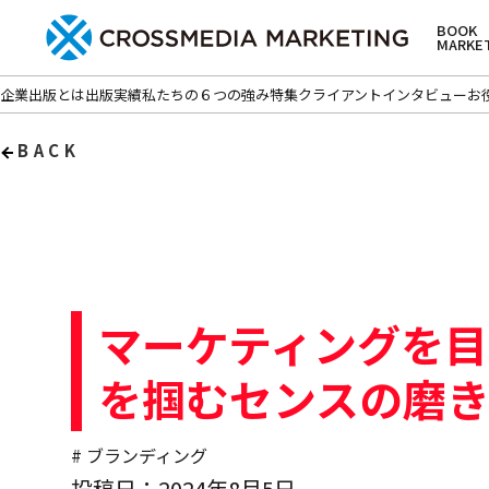
BOOK
MARKE
企業出版とは
出版実績
私たちの６つの強み
特集
クライアントインタビュー
お
BACK
マーケティングを
を掴むセンスの磨
# ブランディング
投稿日：2024年8月5日