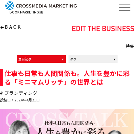
BOOK MARKETING 編
BACK
特集
注目記事
タグ
インタビュー記事
インタビュー動画
イベントレポート
クロスメディアの中の人達
ALL
マーケティング
ブランディング
経営
リーダーシップ
編集力
仕事も日常も人間関係も。人生を豊かに彩
る「ミニマムリッチ」の世界とは
# ブランディング
投稿日：2024年4月21日