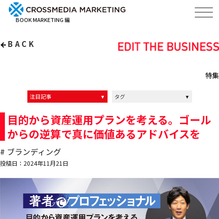
BOOK MARKETING 編
BACK
特集
注目記事
タグ
インタビュー記事
インタビュー動画
イベントレポート
クロスメディアの中の人達
ALL
マーケティング
ブランディング
経営
リーダーシップ
編集力
目的から資産運用プランを考える。ゴール
からの逆算で真に価値あるアドバイスを
# ブランディング
投稿日：2024年11月21日