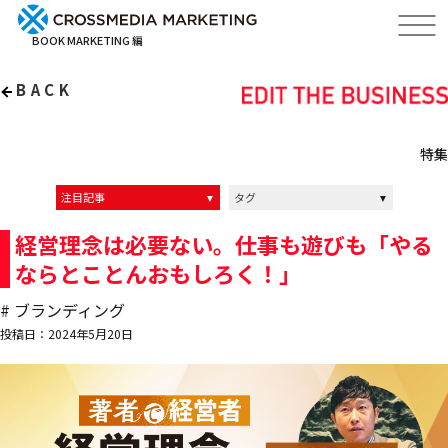
BOOK MARKETING 編
BACK
特集
注目記事
タグ
インタビュー記事
インタビュー動画
イベントレポート
クロスメディアの中の人達
ALL
マーケティング
ブランディング
経営
リーダーシップ
編集力
経営理念は必要ない。仕事も遊びも「やる
ならとことんおもしろく！」
# ブランディング
投稿日：2024年5月20日