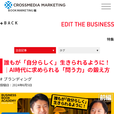
BOOK MARKETING 編
BACK
特集
注目記事
タグ
インタビュー記事
インタビュー動画
イベントレポート
クロスメディアの中の人達
ALL
マーケティング
ブランディング
経営
リーダーシップ
編集力
誰もが「自分らしく」生きられるように！
｜AI時代に求められる「問う力」の鍛え方
# ブランディング
投稿日：2024年6月5日