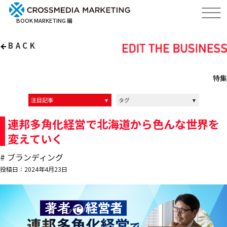
BOOK MARKETING 編
BACK
特集
注目記事
タグ
インタビュー記事
インタビュー動画
イベントレポート
クロスメディアの中の人達
ALL
マーケティング
ブランディング
経営
リーダーシップ
編集力
連邦多角化経営で北海道から色んな世界を
変えていく
# ブランディング
投稿日：2024年4月23日