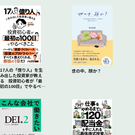
ちょっと知っ得!② 独立したからこそ提案できる自分が本当に
か？
おすすめしたい投資法
基準価額、分配金が一定のケース
シミュレーション1 ｰ ② 100万円を最初に入れた場合どうなる
か？
基準価額が下がり、分配金が一定のケース
シミュレーション1 ｰ ③ 100万円を最初に入れた場合どうなる
か？
基準価額が下がり、分配金も下がるケース
シミュレーション2 ｰ ① 毎月2万円を積み立てしていったらど
うなるか？
17人の「億り人」を生
世の中、顔か？
み出した投資家が教え
基準価額、分配金が一定のケース
る 投資初心者が「最
シミュレーション2 ｰ ② 毎月2万円を積み立てしていったらど
初の100日」でやるべき
うなるか？
こと
基準価額が下がり、分配金が一定のケース
シミュレーション2 ｰ ③ 毎月2万円を積み立てしていったらど
うなるか？
基準価額が下がり、分配金も下がるケース
口数複利戦略の注意点