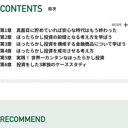
目次
MORE
はじめに 100歳まで安心して生活するために今からできるこ
第1章 真面目に貯めていれば安心な時代はもう終わった
と
漠然とした将来の不安があるのはなぜ?
第2章 ほったらかし投資の前提となる考え方を学ぼう
不安要素① なんで年金は減り続けるの?
人生のゴールから逆算しよう!
第3章 ほったらかし投資を構成する金融商品について学ぼう
ちょっと知っ得!① 公的年金は2階建て
資産形成の本質は蓄積。「バスタブ理論」を理解しよう
金融商品の素材って何?
第4章 ほったらかし投資を成功させる考え方
不安要素② 老後2000万円問題ってどういうこと?
①入るお金（収入）を増やす【価値創造】
投資の基礎知識を知ろう① 債券
投資は、まず目的を決めるところから始めよう
第5章 実践！ 世界一カンタンなほったらかし投資
不安要素③ 預金しても資産が増えない?
②出ていくお金（支出）を減らす【優先順位】
債券の本質
具体的に一つひとつ明確にしていきましょう
投資信託には2つの型がある
第6章 投資をした3家族のケーススタディ
不安要素④ 教育資金、住宅ローンはどう考えたらいい?
③投資の運用利回りを上げ、期間を長くする【価値集積】
投資の基礎知識を知ろう② 株式投資
蓄積を増やすために仕組みづくりが必要
投資の「本質」と「型」について
ケーススタディで学ぼう
おわり
実際の収支シミュレーションでわかる!「何もしないリスク」
お金の置き場所はどうしたらいい?
株式の本質
仕組は、株式・債券・REITの投資信託でつくる
投資信託の型① 値上がり戦略
ケース① 夫37歳、妻34歳の4人家族の場合
一番の不安は「投資が怖い、方法を知らない」
72の法則で、金利を味方につけよう
投資の基礎知識を知ろう③ REIT
ほったらかし投資の基本ルール① 分散
値上がり戦略のメリットとデメリット
150万円の運用＋積み立てを始めた場合は?
世界一カンタンなほったらかし投資を始めよう
単利と複利の違いを知ろう
投資の基礎知識を知ろう④ 金
「分散」アセット・アロケーションの重要性
投資信託の型② 口数複利戦略
ケース② 43歳、独身女性の場合
金利を味方につけると積み立てが楽になる
投資の基礎知識を知ろう⑤ FX
価格変動リスクも分散される
口数複利戦略のメリットとデメリット
200万円の運用＋積み立てを始めた場合は?
インフレの影響も知っておこう
運用のやり方について考えてみよう
ほったらかし投資の基本ルール② 長期
口数複利戦略が、キャッシュフローを生み出す仕組み
ケース③ 退職が近づいてきた家族の場合
投資信託って何?
ほったらかし投資の基本ルール③ 積み立て（ドルコスト平均
出口戦略は分配金を受け取る
ちょっと知っ得!④ アフターケアでは本質を確認する
リスクとリターンの関係について知っておこう
法）
INDEX型よりもアクティブ型がおすすめな理由
ほったらかし投資の基本ルール④ プロの力を借りる
シミュレーション1 ｰ ① 100万円を最初に入れた場合どうなる