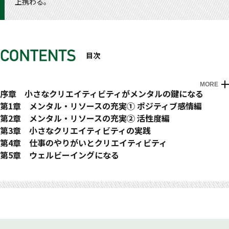
上携わる。
目次
MORE
はじめに
序章 小さなクリエイティビティがメンタルの鍵になる
ソニーのクリエイティビティを学んで
第1章 メンタル・リソースの充実① ポジティブ感情編
クリエイティビティとメンタルヘルスの関係
ポジティブ感情の効果を知る
第2章 メンタル・リソースの充実② 活性度編
小さなクリエイティビティが人生を変える
脳はネガティブなことに強く反応する／ポジティブ感情は視野
自律神経を整える
第3章 小さなクリエイティビティの実践
クリエイティビティと気分の深い関係
を広げ、選択肢を増やす／ポジティブ感情は身体の回復を早め
自律神経の状態を知る／自律神経の活動量が最も低下する「木
日本のビジネスパーソンの課題
第4章 仕事のやりがいとクリエイティビティ
クリエイティブ・メンタルマネジメント法
る／ポジティブ感情はストレスの緩衝材になる
曜日」／「木曜日」を乗り切るために有効な呼吸法／自然環境
仕事に対する熱意が低い日本人／仕事の熱意が高い職業とは？
仕事で「フロー」状態になる方法
第5章 ウェルビーイングになる
ポジティブ感情が生まれやすい習慣をつくる
でのウォーキングの効果／有酸素運動で自律神経を活性化
／起業に向かない日本人／クリエイティビティに自信を持てな
時間感覚を失うほど没入する／「フロー」になるための条件／
日本人は慌ただしい国民？
おわりに
参考文献
今この瞬間を「味わう」こと／注意散漫な私たちの日常／「味
注意資源を回復する
い日本人
仕事で「フロー」が起きにくい理由と対処法／モチベーション
タイムプレッシャーとクリエイティビティ
わう」の3つのタイプ／休暇を「味わう」ことの効果／「味わ
アテンション ・エコノミーの時代／注意資源とは？／マルチ
仕事で「リトルC」を実践する
とクリエイティビティ／クリエイティビティを支援する組織風
意識して「無意識の時間」をつくる
う」能力を高める4つの方法／姿勢を意識すれば感情が変わる
タスクを避ける／自然による注意資源の回復／自然に触れ合う
リトルCを生み出す「ジョブ・クラフティング」／仕事の「ひ
土／ネガティブシーンを見るとクリエイティビティが下がる
エンターテインメントの力を活かす
／歩行スピードを早める／ストレスに対するマインドセットを
時間も場所もないときは？／最も効果的な自然画像／「窓×観
と工夫」の実践例／ルーチンワークとマインドワンダリング／
クリエイティビティはもっと高められる！
自然環境にどっぷり浸かって自分を取り戻す
変える
葉植物」が最強の組み合わせ／「ハイレゾ音楽」を活用する
退屈だとクリエイティビティが上がる⁉︎／クリエイティビティ
既成概念に囚われやすい人間の脳／クリエイティビティを高め
感謝の気持ちで忍耐力を高める