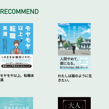
ポジティブ感情を増やす6つのコツ
活性度を高める習慣をつくる
を高めるルーチンワーク／反芻思考もクリエイティビティに活
るための4つの行動特性／クリエイティビティを高める第一歩
感謝の気持ちは心拍の波形に表れる
感情を発散する機会を持つ／週1回以上、声に出して笑うこと
クリエイティブな人はサウナを習慣にする／サウナで「ととの
かす／ToDoリストのメリットとデメリット／「不足」がクリ
は「保存」／日常生活で「挑戦」の機会をつくり出す／仕事で
「感謝の日記」の効果
が大事／「つくり笑顔」でも効果あり／「笑顔」でパフォーマ
う」とは／サウナの効果測定の結果は？／温水シャワーの後に
エイティビティを高める／「やらないことリスト」の有効活用
「挑戦」し、「フロー」を経験する／日常を「拡張」して、未
「足るを知る」とウェルビーイングになる
ンスを上げる／「かわいい」写真をうまく活用する／スマホの
冷水シャワーを浴びる／音楽に触れる時間をつくる／「1人カ
／デスクワークで行き詰まったら「距離をとる」／心理的距離
知の体験を積む／ワーケーションで非日常を体験する／クリエ
どこで満足するか？
自撮りを日課にする
ラオケ」の効果／ポストランチ・ディップとパワーナップ／
が大きいほど抽象思考に／行き詰まったら注意の範囲を広げる
イティブな仕事はワーケーション初日にする／「慣れ」を回避
第5章まとめ
不安を上手にコントロールするには？
「うまくいったことエクササイズ」を習慣にする
／適度な環境音がアイデアを生む／あえて整理整頓しない／快
して生産性を高める／「駅ナカオフィス」で集中力を高める／
孤独になりやすい仕事環境／孤独とメンタルの関係／手軽に孤
クリエイティビティが発揮されやすい組織のカタチ
適な服装でアクティブに行動する／服の柔らかさが発想の柔軟
カフェでの仕事はクリエイティビティを高める／本来のクリエ
独感を緩和するには／座りすぎの現代人／座りすぎと不安の関
ビジネスパーソンが抱えるストレス／上司の公正さが部下の健
性につながる?!／仕事のクリエイティビティが健康を左右する
イティビティを取り戻す
係／不安は的中するのか？／不安を書き出す／不安の解釈を変
康を左右する／上司の良し悪しが部下の血圧にも影響／グーグ
第3章まとめ
起業家とクリエイティビティ
える／
ルも注目する「心理的安全性」とは？／「心理的安全性」が活
起業家を取り巻く不確実な環境／クリエイティビティは警戒さ
マインドフルネスになる／「マインドフルネス・ストレス低減
力を高める／ピクサーのクリエイティビティ・マネジメント／
れる？／クリエイティブな起業家の心得① 判断を急がない／
法」とは？／
心理的安全性を高めるブレストの工夫／エンパワーメント・リ
クリエイティブな起業家の心得② ワーキングメモリを鍛える
短期間のマインドフルネス瞑想でも効果あり
ーダーシップとクリエイティビティ／クリエイティブな目標を
／クリエイティブな起業家の心得③ 良質な睡眠をとる／睡眠
モヤモヤ以上、転職未
わたしは猫のように生
満
きたい。
第1章まとめ
伝染させる
の質を上げるためにできること／レム睡眠がクリエイティビテ
第2章まとめ
ィを高める／レム睡眠から産まれた画期的なアイデア／クリエ
イティブな起業家のメンタル
第4章まとめ