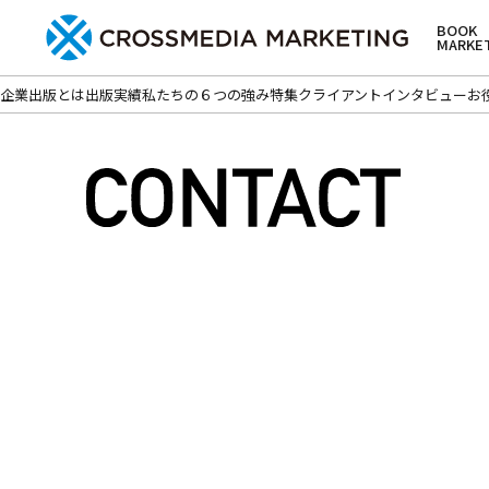
BOOK
MARKE
企業出版とは
出版実績
私たちの６つの強み
特集
クライアントインタビュー
お