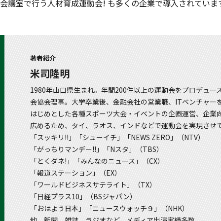
会議室で行う人材育成運動会! も多くの企業で導入されていま
著者紹介
米司隆明
1980年山口県生まれ。年間200件以上の運動会をプロデュースする運
会協会理事。大学卒業後、金融会社の営業職、ITベンチャー
はじめとした各種スポーツ大会・イベントの企画運営、企業向
広めるため、タイ、ラオス、インドなどで運動会を実現させ
「スッキリ!!」「シューイチ」「NEWS ZERO」（NTV）
「がっちりマンデー!!」「Nスタ」（TBS）
「とくダネ!」「みんなのニュース」（CX）
「報道ステーション」（EX）
「ワールドビジネスサテライト」（TX）
「日経プラス10」（BSジャパン）
「おはよう日本」「ニュースウォッチ９」（NHK）
他、新聞、雑誌、ラジオなど、メディア出演実績多数