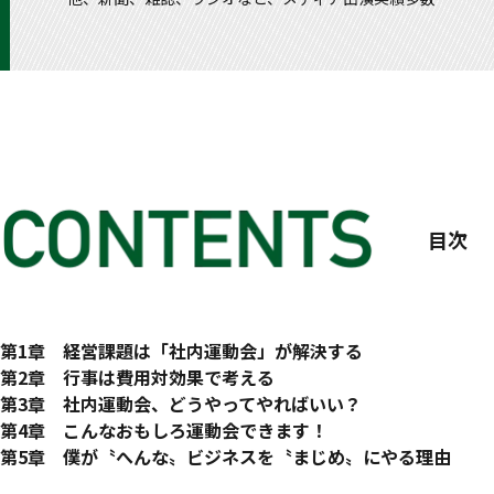
目次
case study1 ボッシュ 入社式に行われた運動会
はじめに
第1章 経営課題は「社内運動会」が解決する
case study2 「総力の結集」をテーマに、運動会の結束力を
運動会で「会社辞める」の止めました
第2章 行事は費用対効果で考える
case study3 22年ぶりの社内スポーツイベントとして、運
運動会で「従業員エンゲージメント」を向上させる！
社員旅行でもなく飲み会でもなく、運動会な理由
第3章 社内運動会、どうやってやればいい？
社員の〝家族〟の愛社精神まで養える
社員旅行は少人数の絆を深める
さて、どこでやろうか運動会
第4章 こんなおもしろ運動会できます！
ダイバーシティ成功の鍵は、運動会にあり!?
飲み会は幹事の運営次第
「怪我をしたらどうしてくれる！」の備え方
どんな運動会もプロデュース
第5章 僕が〝へんな〟ビジネスを〝まじめ〟にやる理由
「働き方改革」と社内運動会
社員旅行は数千万、運動会は数百万
運動会の運営の流れ
運動会ハッカソンで生まれる新競技
とにかく社長になりたかった少年時代
おわりに