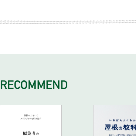
社内運動会の三つの効果
運動会に１億円かけた会社
チーム毎のビジュアル化は手抜かりなく！
運動会とデジタルが融合「未来の山口の運動会」
金融会社とＩＴベンチャーでの社会人生活
福利厚生以上に、問題解決が目的！
スポーツには会社を一つにする力がある
社内運動会を成功させる心構え五箇条
未来の運動会を学校へインストール
ＮＰＯ法人「ジャパンスポーツコミュニケーションズ」の設立
コミュニケーション不全を改善する
旅行も飲み会も運動会もまとめてやればいい
case study6 グンゼ 近年まれに見る感動・歴史に残るイベ
「よーいどん！ で恋したい」
スポーツで社会の問題を解決する！
コミュニケーション不全を改善する
case study5 IDOM ２千人の大運動会、１億円かける価値
各社オリジナル競技がおもしろい
震災時に知ったスポーツの重要性
部門間の壁を取っ払う
何百と数を重ねて磨かれた〝鉄板プログラム〟
フットサルから始まった
大企業、歴史ある企業ほど効く！
「大縄跳び」で心も体もほぐす
そうだ、運動会をやろう！
外資超一流金融会社も期待する「日本式運動会」
「綱引き」で全員のテンションを上げる
知人の会社で初の社内運動会！
運動会を仕切れる社員は仕事もできる
やはり締めは「リレー」
初めての受注、いきなりの大阪遠征
会議室で行う人材育成研修運動会が人
「借り物」ならぬ「借り者競争」で部署を越えた交流を
当初は家族と運動会!?
全社の意思を統一し、ヒットを生み出す
定番競技にも様々な効果
カゴが小さすぎる！ やってみて気づく失敗の数々
各企業に聞きました。なぜ、社内運動会をしたのですか？
「ムカデ競争」はコミュ力とリーダーシップが問われる
目指すは世界！ 〝ＵＮＤＯＫＡＩ〟を広めたい
独特なる業種別〝運動会〟事例
「玉入れ」は社員の意外性が見てとれる
運動会だから起きるケミストリー
「徒競走」は仕込みが９割
case study4 住友電装 従業員、家族をつないだ大運動会
大人の運動会は一大テーマパーク
１位は松阪牛、４位は焼きそば!?
こんなおもしろ運動会、やりました
case study7 LAVA 実感した運動会効果！