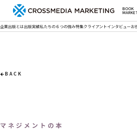
BOOK
MARKE
企業出版とは
出版実績
私たちの６つの強み
特集
クライアントインタビュー
お
BACK
マネジメントの本