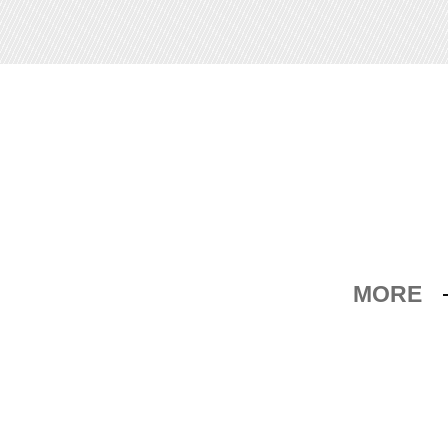
MORE
会社の活力へ
動会を開催