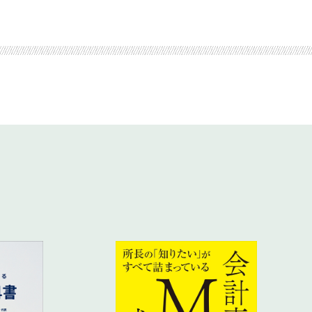
ントに
あり