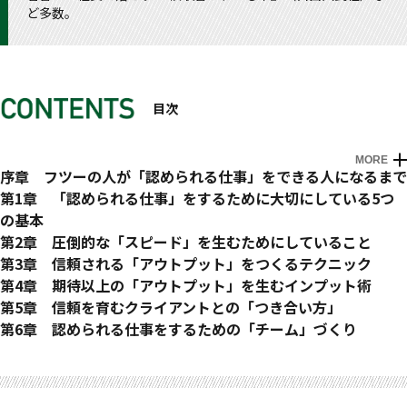
ど多数。
目次
MORE
はじめに
序章 フツーの人が「認められる仕事」をできる人になるまで
第1章 「認められる仕事」をするために大切にしている5つ
の基本
基本1 スピード
第2章 圧倒的な「スピード」を生むためにしていること
基本2 ノープライド
THEORY 01 強いインパクトを求められる仕事ほど「午前
第3章 信頼される「アウトプット」をつくるテクニック
基本3 憑依させる
中」にやる
THEORY 11 アーティスト目線とプロデューサー目線を使い
第4章 期待以上の「アウトプット」を生むインプット術
基本4 〝モチベーション〟はいらない
THEORY 02 やるべき仕事の数だけ「パソコンのウィンド
分ける
THEORY 18 あえて「気が散るような状態」をつくる
第5章 信頼を育むクライアントとの「つき合い方」
基本5 やらずに後悔するなら、やって後悔しろ
ウ」を開けておく
THEORY 12 前例を気にするクライアントには、あえて「パ
THEORY 19 データを毎日眺めていると、覚えなくても「基
THEORY 23 すべては「大好きな彼女・彼氏」に接するよう
第6章 認められる仕事をするための「チーム」づくり
THEORY 03 ビジュアル化して、覚えやすく整理する
クリ」をアピールする
礎」が身体に染み込む
に
THEORY 33 「ストーリーシート」の共有で、仕事をブレさ
おわりに
THEORY 04 「時給」を意識するだけで、仕事への取り組み
THEORY 13 「伝わらない資料」は無意味。プレゼン資料は
THEORY 20 四字熟語、名言。言葉の持つ力を最大限に活用
THEORY 24 クライアントにいちばん近い「最高に愉快な
せない
が変わる
情報をとことん削ぐ
する
人」になる
THEORY 34 仕事ができない人ほどメールで長文を書く