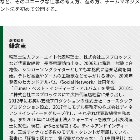
など、そのユニークな仕事の考え方、進め方、チームマネジメ
ント法を初めて公開する。
著者紹介
鎌倉圭
税理士法人フォーエイト代表税理士、株式会社エスプロックス
など代表取締役。長野県諏訪市出身。2006年に税理士試験に合
格後、シンガーソングライターとしても本格的に音楽活動を開
始。テレビ番組やゲームの主題歌などを手がけるほか、2008年
発表のセカンドアルバム『Social Network』は同年の
「iTunes・ベスト・インディーズ・アルバム」を受賞。2010年
に株式会社エスプロックスにて広告代理店経営に乗り出し、
2012年にお笑い芸能プロダクションの株式会社ニュースタッフ
プロダクション設立、2017年にモデル事務所の株式会社ディネ
アンドインディーをグループ化し、それぞれ代表取締役を務め
る。また2016年には税理士法人フォーエイトを設立し代表税理
士に就任。現在、計6社を経営する。ディネアンドインディー
は、玉城ティナなど多数のモデル・タレントが所属している。
著書は『経費で落とす！ 領収書がわかる本』（自由国民社）な