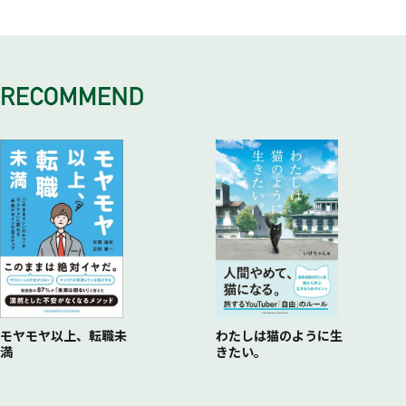
THEORY 05 「スマホのカメラ」を活用して、できるだけ文
THEORY 14 プレゼンでも税務調査でも、大事なのは「ライ
THEORY 21 街では「これってダレトク？」の視点でモノを
THEORY 25 信頼を維持するために、「深く長くつき合う」
THEORY 35 プロジェクト名に「目標数値」を入れるだけ
章を打たない
ブ感」
見る
相手を絞る
で、メンバーの責任感が増す
THEORY 06 社内メールは「件名」欄に用件を箇条書きすれ
THEORY 15 「サプライズ」が感動と信頼を生む
THEORY 22 「これだ！」というアイデアがふっと浮かぶ、
THEORY 26 とにかく最初に「圧倒的なスピード」を見せつ
THEORY 36 私が「徹底的にプライドがない人」を評価する
ば十分
THEORY 16 人の目を引きつける、「うまい数字の盛り方」
週末温泉の使い方
け、信頼を得る
理由
THEORY 07 仕事の納期は自分でも「大丈夫かな」と思うく
を身につける
THEORY 27 仕事ができる人ほど、「時間の価値」を知って
THEORY 37 マルチな能力を伸ばそうとしている部下ほど大
らい前倒す
THEORY 17 データや顧客の声は、「直接の答え」にはなら
いる
切にする
THEORY 08 素早い決断を可能にする基準は、「後悔しそう
ない
THEORY 28 「こだわり」が強いクライアントの要望には、
THEORY 38 チームも社内も、あえて「二極化」する
かどうか」
一度だけつき合ってみる
THEORY 39 仕事は「何をするか」ではなく、「誰とする
THEORY 09 ５分考えても結論が出ない議題は、次回の会議
THEORY 29 こだわりが消えたとき、「あとは私にお任せ
か」が最も重要
に持ち越す
を」とベスト案を通す
THEORY 10 仕事に追われたら、「リセット」のために土日
THEORY 30 「勇気あるトップ」とつき合うと、いい仕事が
を活用する
できる
THEORY 31 人間関係をスムーズにするために「心理学」を
学ぶ
THEORY 32 紹介営業のキモは「思わず紹介したくなる人」
になること
モヤモヤ以上、転職未
わたしは猫のように生
満
きたい。