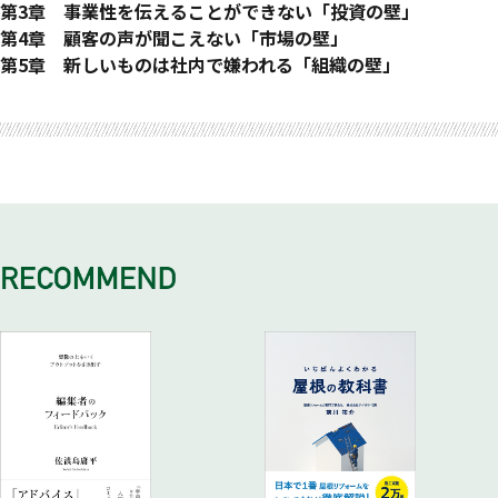
本書におけるイノベーションの定義
新しくすべきものは価値
価値と手段の評価を分ける
第3章 事業性を伝えることができない「投資の壁」
イノベーションに関する4つの誤解
性能向上はいつか価値につながらなくなる
間違った指標
決裁者の承認を得る
第4章 顧客の声が聞こえない「市場の壁」
イノベーションを阻害する5つの壁
新しい価値を見つけるには
市場規模の罠
伝わらなければ「良いもの」でも意味がない
不確実性を下げる
第5章 新しいものは社内で嫌われる「組織の壁」
本書の構成
新しい価値は自ら生むしかない
イノベーションの指標「K-Table」
「ビジネススタートアッププラン」を作成する
失敗ではなく、学習のサイクルを回す
リーダーがぶつかる課題
アイデアを生むための発想法
ニーズを満たす「魅力度」
「優位性マップ」で価値の差別化を図る
顧客に仮説をぶつける
なぜ新しいものは社内で嫌われるか
K-Matrix発想法
他との違いを測る「新奇性」
「優位性マップ」を作成する
顧客の声を聞く
既存と新規のギャップ
「K-Matrix」の進め方
2つの軸で見極める
「ペルソナ」でターゲットを具体化する
結果を分析する
失敗を許容し、挑戦できる文化を築く
STEP 1｜行動でテーマを設定する
新奇性が高いものの評価は難しい
「利用プロセス」で利用シーンを具体化する
速く、小さく回すために
組織文化を形作るもの
STEP 2｜潜在ニーズを検討する
決裁者がアイデアを潰す
「価値・手段ツリー」で実現手段を具体化する
「イノベーションキャンバス」
STEP 3｜未来予測から生活者の状況・制約を考える
事前に指標とルールを決める
ビジネスモデルでマネタイズを考える
イノベーションが次々に生まれる組織を築く
STEP 4｜生活ニーズと生活者の状況・制約を強制的に掛け合
「適社性」はやりやすさではない・
売り上げを予測する
全体戦略｜組織の姿勢を明確にする
わせる
「実現性」は難易度でなく、期間で評価する
購入頻度の仮説を立てる
予算・リソース配分｜ロードマップとポートフォリオを策定す
手段（技術）を考える上での発想の壁
「事業性」は市場規模でなく収益性で判断する
ターゲットユーザー数、シェアの仮説を立てる
る
技術探索の手順
価格を設定する
チーム｜困難を突破するチーム
STEP 1｜価値を体系化し、実現すべき価値を明確にする
普及カーブを考える
STEP 2｜アナロジーによって技術アイデアを発想する
普及の期間は何で決まるか
「FA法」で発想の壁を越える
投資額を見積もる
「ビジネススタートアッププラン」の完成
良さを伝える