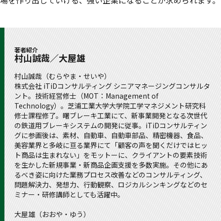
著者紹介
村山誠哉／大屋雄
村山誠哉（むらやま・せいや）
株式会社 iTiDコンサルティング シニアマネージングコンサルタ
ント。技術経営修士（MOT：Management of
Technology）。芝浦工業大学大学院工学マネジメント研究科
修士課程修了。曙ブレーキ工業にて、新事業開発となる次世代
の鉄道用ブレーキシステムの開発に従事。iTiDコンサルティン
グに参画後は、素材、自動車、自動車部品、精密機器、食品、
美容業界と多岐に亘る業界にて「顧客の声を聞くだけではヒッ
ト商品は生まれない」をモットーに、クライアントの要素技術
を生かした新規事業・新商品企画支援を多数実施。その他にあ
るべき姿に向けた業務プロセス改善などのコンサルティング、
問題解決力、発想力、行動観察、ロジカルシンキングなどのセ
ミナー・研修講師としても活躍中。
大屋雄（おおや・ゆう）