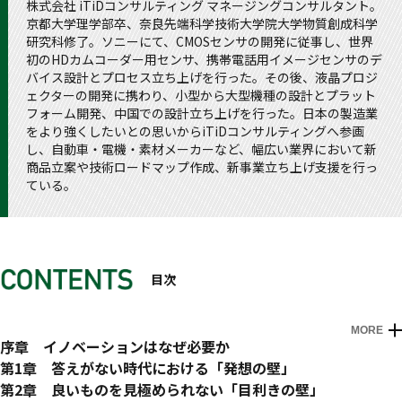
株式会社 iTiDコンサルティング マネージングコンサルタント。
京都大学理学部卒、奈良先端科学技術大学院大学物質創成科学
研究科修了。ソニーにて、CMOSセンサの開発に従事し、世界
初のHDカムコーダー用センサ、携帯電話用イメージセンサのデ
バイス設計とプロセス立ち上げを行った。その後、液晶プロジ
ェクターの開発に携わり、小型から大型機種の設計とプラット
フォーム開発、中国での設計立ち上げを行った。日本の製造業
をより強くしたいとの思いからiTiDコンサルティングへ参画
し、自動車・電機・素材メーカーなど、幅広い業界において新
商品立案や技術ロードマップ作成、新事業立ち上げ支援を行っ
ている。
目次
MORE
はじめに
序章 イノベーションはなぜ必要か
イノベーションの必要性
第1章 答えがない時代における「発想の壁」
番でない企業の存在価値
発想の壁
第2章 良いものを見極められない「目利きの壁」