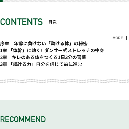
目次
MORE
はじめに 長い人生を「動ける体」でいるために
序章 年齢に負けない「動ける体」の秘密
56歳の今も、現役のダンサーとして踊り続ける。ふつうは体
1章 「体幹」に効く! ダンサー式ストレッチの中身
力が衰え、キレがなくなる年齢で、なぜそれほど動けるの
年齢に負けない体は「体幹」から！ 片足で立ってもグラグラ
2章 キレのある体をつくる1日3分の習慣
か？ 秘密に迫る！
しない体をめざして、屈伸からツイストまで簡単にできる方法
自分では若い時とさほど変わらないと思っていても、体は瞬発
3章 「続ける力」自分を信じて前に進む
にトライ！
力を失い、弛みがちに。１日３分の新習慣で、若々しいキレの
ダンサーを志した40年前から、小室哲哉氏との出会い、ＴＲ
おわりに 続けるうちに体は必ず変わっていく
ある体を取り戻す！
Ｆのブレイク、そして現在まで…挫けず、あきらめず、前に進
み続けた原動力とは？