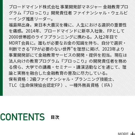
ブロードマインド株式会社 事業開発部マネジャー 金融教育プロ
グラム『ブロっこり』開発責任者 ファイナンシャル・ウェルビ
ーイング推進リーダー。
福島県出身。東日本大震災を機に、人生における選択の重要性
を痛感。2014年、ブロードマインドに新卒入社後、FPとして
2000世帯超のライフプランニングに携わる。入社2年目で
MDRT会員に。誰もが必要なお金の知識を持ち、自分で選択・
判断できる“FPが必要のない世界”を理想に掲げ、2023年より
事業開発部にて金融教育サービスの開発・提供を担当。現在は
法人向けの教育プログラム『ブロっこり』の開発責任者を務め
る傍ら、大学での講義・セミナー・講演活動などを通じて、理
論と実務を融合した金融教育の普及に尽力している。
保有資格：2級ファイナンシャル・プランニング技能士、
TLC（生命保険協会認定FP ）、一種外務員資格（ IFA ）
目次
MORE