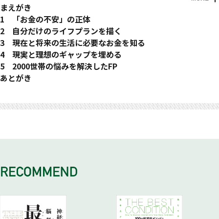
まえがき
1 「お金の不安」の正体
「お金」を理由に夢を諦めなくていい
2 自分だけのライフプランを描く
「お勧めの投資商品」は存在しない
理想の人生の設計図を描く
3 現在と将来の生活に必要なお金を知る
理想の人生を描く「ライフプラン」
理想の「働き方」をイメージする
シミュレーションの手順
4 現実と理想のギャップを埋める
理想の「家族」をイメージする
自分の「現在地」を知る
ギャップを埋める方法を決める
5 2000世帯の悩みを解決したFP
理想の「子育て・教育」をイメージする ①幼少期
「生活」に必要なお金を知る
ギャップを埋める方法 ①「収入」を増やす
お金の問題で人生が変わってしまう人もいる
あとがき
理想の「子育て・教育」をイメージする ②小・中・高
ライフプランをシミュレーションする
ギャップを埋める方法 ②「支出」を減らす
1回の提案のために20回のヒアリング
理想の「子育て・教育」をイメージする ③高等教育
「出産」に必要なお金を知る
ギャップを埋める方法 ③「資産運用」をする
ライフプランは人生を考えること
理想の「住まい」をイメージする ①住む街
「育児」に必要なお金を知る
誰もが自立してお金のことを考えられるように
理想の「住まい」をイメージする ②賃貸住宅／持ち家
「教育」に必要なお金を知る
お客様の事例 ①20代共働き・新婚夫婦の「隠れリスク」を克
理想の「住まい」をイメージする ③一戸建て／マンション
「住まい」に必要なお金を知る
服。マイホームと安心を引き寄せた資産管理術
理想の「趣味」をイメージする
「老後」に必要なお金を知る
お客様の事例 ②年商1200万円の「どんぶり勘定」からの見直
理想の「老後」をイメージする
突発的に必要なお金を知る
し。45歳自営業・4人家族が手に入れた安心と老後資産
「保険」には入るべきか
お客様の事例 ③世帯年収1000万円超でも「毎月赤字」。40代
後半夫婦・4人家族が叶えた家計再生
お客様の事例 ④賃貸を続けるなら老後資金はいくら必要？年
収650万円・40代独身女性が掴んだ老後の安心
お客様の事例 ⑤資産1億円超でも老後不安は消えなかった。50