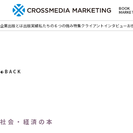
BOOK
MARKE
企業出版とは
出版実績
私たちの６つの強み
特集
クライアントインタビュー
お
BACK
社会・経済の本