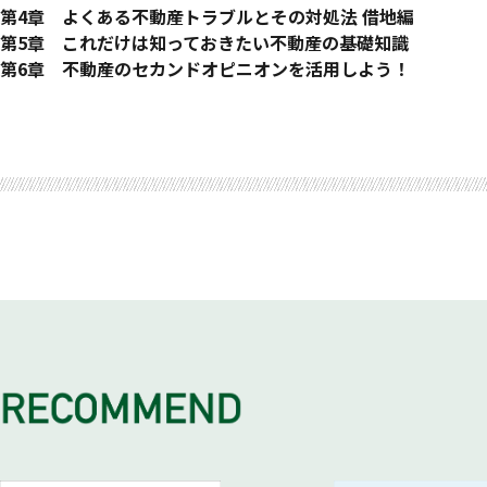
なぜ離婚で不動産トラブルに？ 破産に至るケースも／離婚を
「お金がない」から起こる「家」のトラブル
マンガでわかる！ 相続の不動産トラブル
第4章 よくある不動産トラブルとその対処法 借地編
夫婦で組む住宅ローン、「連帯保証」「連帯債務」「ペアロー
定年後、収入事情が変わって支払いが難しくなる人が続出!／
知っておこう! 不動産の相続
マンガでわかる!借地の不動産トラブル
第5章 これだけは知っておきたい不動産の基礎知識
オーバーローンでは難しい？ ローンの名義変更について
住宅ローン返済の見込みが立たなくなる前に早めに対処しよう
不動産の相続手続きについて／相続の流れ
複雑な借地について理解しておこう
不動産取引は特殊であることを知っておこう
第6章 不動産のセカンドオピニオンを活用しよう！
Column 不動産の名義をそのまま元夫（妻）にしておく場
最悪の結果、「競売」が待っている
相続トラブルのほとんどは、「共有持分」問題！
借地とは？／購入した土地と借地の違い／借地権の新・旧法の
一般的な取引の違い
価値の高い不動産・複雑な不動産だからセカンドオピニオンが
おわりに
が取れるようにしておくメリット
競売とは？／競売の流れ／
共有名義不動産とは？／相続後には、「相続登記」を忘れずに
定期借地権とは?／借地権のメリットとデメリット／借地権の
売却する前に知っておくべきこと
不動産のセカンドオピニオンとは？／どんな時に、セカンドオ
離婚で不動産トラブルになる前にやっておくべきこと
競売を申し立てられても、諦めないで！ すぐに専門家へ相談
遺留分を超えた相続をする場合には、必ず登記を！／
借地にまつわるトラブルのあれこれ
不動産会社と行う契約の種類について／契約の更新について／
セカンドオピニオン活用事例
不動産の詳細をすべて把握する／夫婦で不動産を購入するとき
競売になる前に、任意売却を！
共有者が多いほど揉める！ 関係性が良くても避けたい、共有
長期間の契約がトラブルの温床に・／底地権が安すぎる／
ルール通りに行う解約の場合、費用はかからない／定められた
事例1 不動産の売却価格が最適か知りたい
トラブルになったら、まず考えること
任意売却とは？／任意売却6つのメリット／任意売却2つのデ
不動産の共有にメリットは少ない
借地の契約満了後も退去してくれない／保証金のトラブル／借
不動産売却で失敗しないために
事例2 契約内容が妥当なのか判断できない
「売却するか」「住み続けるか」／離婚になっても自宅に住み
任意売却の流れ／目的に合わせて決める、4つの任意売却／
トラブルになる前に共有持分を解消しよう
売却の手順を知っておこう／Step1 計画を立てる／Step2
事例3 離婚時に共有財産を売却することが最善なのか知りた
住み続ける？ 売却する？ 気持ちと状況を整理するためのチェ
任意売却をしても多額の借金が残ってしまったら
解消するための3つの方法／相続後に土地を分割し、売られな
Step3 不動産の価格査定を依頼する
事例4 住宅ローン未払いによる競売を免れたい
どうしても共有物を分額したい場合は「共有物分割請求」
Column WEBサイトの「無料査定」には注意を！
事例5 自宅の売却を急いでいるのに、なかなか決まらない
Column 今注目されている家族信託を活用してトラブルを避
Step4 媒介契約を結ぶ／Step5 販売活動をはじめる／St
事例6 共有持分の揉め事を穏便に解決したい
相続時に配偶者が住む家をなくさないために
契約書を交わす／
事例7 借地権付き建物の買い手がつかない
配偶者居住権と配偶者短期居住権
Step7 不動産の引き渡し／Step8 売却後にかかる税金を
事例8 相続人が多数存在し、話し合いによる解決ができず相
知っておきたい豆知識「レインズ」
事例9 離婚したいが、配偶者が離婚に応じてくれない 弁護
レインズとは？／レインズって何をするためのもの？／なぜレ
事例10 多重債務で住宅ローンの返済が難しい 弁護士 亀
事例11 離婚時に夫と妻の意見が合わず財産分与の協議が進