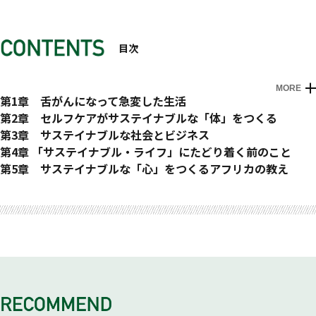
目次
MORE
プロローグ
第1章 舌がんになって急変した生活
舌に覚えた違和感
第2章 セルフケアがサステイナブルな「体」をつくる
運がよかった
それって本当に「ナチュラル」?
第3章 サステイナブルな社会とビジネス
手術後の現実と困惑
日本で見つけた新たな目標
現地生産者との協業が最も「サステイナブル」
第4章 「サステイナブル・ライフ」にたどり着く前のこと
自分なりの再発予防策
「オーガニック」よりもプロセス
フェアトレードは当たり前
女性の幸せには、経済的自由が必要?
第5章 サステイナブルな「心」をつくるアフリカの教え
体に取り入れるものが体になる
食の安全とは?
エシカルの基準
年収1千万円を目指して金融業界へ
雨の日は、雨の日の過ごし方を
エピローグ
セルフケアのある日常を
モリンガの生産者と新しい産業を
タイで見た光と影
食べていければ、焦らなくてもいい
小さな会社だからできること
オランダのビジネススクールへ
人に迷惑をかけてもいい
サステイナブルな顧客との関係
ベストフレンド
生きてさえいればいい
ガーナで起業
Countblessings
愛することは、裁かないこと
信仰心を持つこと