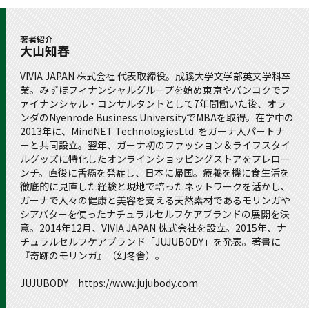
著者紹介
大山知春
VIVIA JAPAN 株式会社 代表取締役。成蹊大学文学部英文学科卒
業。みずほフィナンシャルグループを始め東京やバンコクでフ
ァイナンシャル・コンサルタントとして7年間働いた後、オラ
ンダのNyenrode Business UniversityでMBAを取得。在学中の
2013年に、MindNET TechnologiesLtd. をガーナ人パートナ
ーと共同設立。翌年、ガーナ初のファッション＆ライフスタイ
ルグッズに特化したオンラインショッピングストアをプレロー
ンチ。直後に舌癌を発症し、日本に帰国。療養を機に食生活を
徹底的に見直した経験と現地で培ったネットワークを活かし、
ガーナで人々の健康と美容を支える天然素材であるモリンガや
シアバターを使ったナチュラルセルフケアブランドの展開を決
意。2014年12月、VIVIA JAPAN 株式会社を設立。2015年、ナ
チュラルセルフケアブランド「JUJUBODY」を発表。著書に
『奇跡のモリンガ』（幻冬舎）。
JUJUBODY https://www.jujubody.com