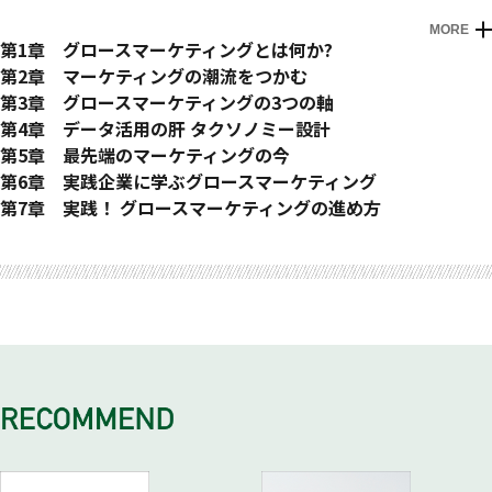
MORE
はじめに
第1章 グロースマーケティングとは何か?
日本におけるデジタルトランスフォーメーションの課題
グロースマーケティングを知る
第2章 マーケティングの潮流をつかむ
アメリカでの成功事例
3つの軸
時代の変遷によるマーケティングの変化
第3章 グロースマーケティングの3つの軸
グロースマーケティングで、課題を解決する
グロースマーケティングとグロースハックの違い
マーケティング4.0からマーケティング5.0へ
行動理解（Behavioral Analytics）
第4章 データ活用の肝 タクソノミー設計
ユーザーの行動を理解しなければニーズを把握できない
アノニマスユーザー向けの打ち手
顧客行動を理解する目的
データ活用の4ステップ
第5章 最先端のマーケティングの今
行動起点で見る～経験と勘では見えない消費行動～
プロダクトアウトからプロダクトグロースへ
ファネルに「いびつなすぼみ」を生み出す原因
ためる・整える・分析する・つかう
ためる Snowflake
第6章 実践企業に学ぶグロースマーケティング
データで行動を押さえる～データドリブン～
プロダクト自体が自走する仕組みが必要
マジックナンバー
「整える」の流れ
分析する Amplitude
第7章 実践！ グロースマーケティングの進め方
場所もタイミングも違う顧客体験をすべて把握する
事例： ソニー株式会社
知るだけにとどまらない
サンプルデータを準備する
つかう Salesforce
〈事例❶〉 アパレルECサイトのグロース
おわりに
ユーザーの行動を一気通貫で押さえる
デジタル一眼カメラα（アルファ）シリーズ
高速で施策を繰り返す(Rapid Iteration）
共通IDを発行する
ノーススターメトリック
～クロスチャネル～
事例：フェンダー
グロースエンジン
オフラインセッションを設定する
タクソノミー設計
オムニチャネル、OMOからグロースマーケティングへ
ボトムファネルが重視されるマーケティング
VUCAの時代
タクソノミー設計を理解する
〈事例❷〉定額音楽配信サービスのグロース
グロースチームの組成、マーケティング部門の進化
デジタルマーケティング領域の課題
PDCAからOODAループへ
行動を詳細に定義する
ノーススターメトリック
データの民主化
1：新規獲得偏重のマーケティング活動
ベストパフォーマンスを選択できるBest of Breed
イベント設計
タクソノミー設計
一連の流れを分断化しないでやり抜く
2：大規模システム導入による呪縛・課題
“リーン”なビジネス展開が求められる時代
イベントプロパティ設計
3：データドリブンマーケティングを牽引できる存在が求めら
短期的な視点と中長期的な視点
ユーザープロパティ設計
れている
的確な目標・指標設計（Business Impact）
カスタマーサポートからカスタマーサクセスへ
グロースマーケティングに求められるKPI