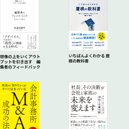
マーケティング部門の役割の変化
結果指標と先行指標
マーケティング組織はデジタル化で横断機能の担い手へ
顧客理解のレベル
民主化を阻む日本の現状
グロース企業が採用する指標「ノーススターメトリック」
ノーススターメトリックの設計手順
リテンション・イズ・キング・オブ・グロース
事例：バーガーキング
「Whopper Detour （寄り道ワッパー）」キャンペーン
「行動ターゲティング」の実現
いちばんよくわかる 屋
想像の上をいくアウト
根の教科書
プットを引き出す 編
集者のフィードバック