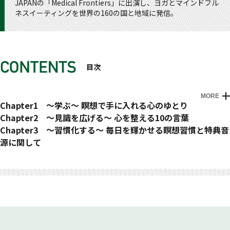
JAPANの「Medical Frontiers」に出演し、ヨガとマインドフル
ネスイーティングを世界の160の国と地域に発信。
目次
MORE
Prologue はじめに
Chapter1 ～学ぶ～ 瞑想で手に入れる心のゆとり
1ヵ月目：理論編
Chapter2 〜見識を広げる〜 心を整える10の言葉
Day1 瞑想との出会い
No.1 比較する自分から抜け出す
Chapter3 〜習慣化する〜 毎日を輝かせる瞑想習慣と特典音
Day2 答え探し脳だった私
No.2 感情を尊重する
源に関して
Day3 まわりに合わせ過ぎる自分
No.3 1人の時間を大切にする
No.1 モーニングルーティーン 1日を心地よく始める朝の瞑想
Epilogue おわりに
コラム：頑張るゾーンから抜け出す
No.4 自分を受け入れる勇気を持つ
10分
Day4 瞑想とは「ゆとり」
No.5 心のお手入れをする
No.2 ベッドで行う安らぎとリラクゼーションの瞑想20分
Day5 ゆとりをつくるための2つのステップ
No.6 まわりに巻き込まれない
No.3 不安や緊張から解放される呼吸リセット15分
2ヵ月目：実践編
No.7 必要のないものは手放す
No.4 朝の目覚めやお昼の休憩にも効果的 ボディスキャンプ
Day6 瞑想を習慣化するために
No.8 まわりに与える人になる
ラクティス15分
Day7 日記で自分と向き合う
No.9 自分を愛する
No.5 自分の中心軸に戻る瞑想15分