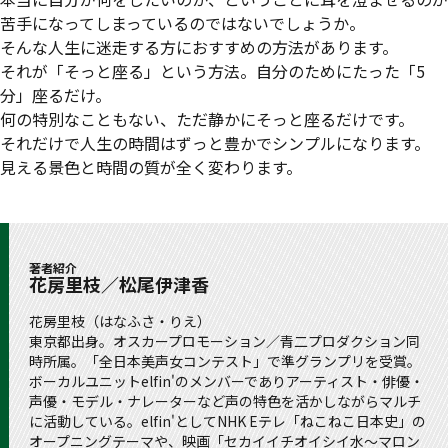
苦手になってしまっているのではないでしょうか。
そんな人生に迷走する方におすすめの方法があります。
それが「そっと座る」という方法。自分のためにたった「5
分」座るだけ。
何の特別なこともない、ただ静かにそっと座るだけです。
それだけで人生の時間はずっと豊かでシンプルになります。
見える景色と時間の質が全く変わります。
著者紹介
花房里枝／松尾伊津香
花房里枝（はなふさ・りえ）
東京都出身。オスカープロモーション／青二プロダクション同
時所属。「全日本美声女コンテスト」で準グランプリを受賞。
ボーカルユニットelfin'のメンバーでありアーティスト・俳優・
声優・モデル・ナレーターなど声の特色を活かしながらマルチ
に活動している。elfin'としてNHK Eテレ「ねこねこ日本史」の
オープニングテーマや、映画「セカイイチオイシイ水～マロン