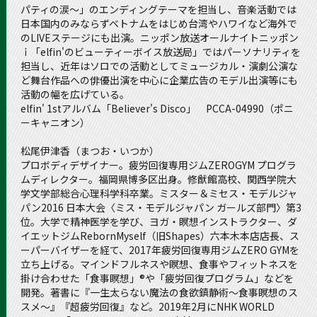
パティの涙～」のエンディングテーマを担当し、音楽活動では
日本国内のみならずベトナムをはじめ台湾やハワイなど海外で
のLIVEステージにも出演。ニッポン放送オールナイトニッポン
ｉ「elfin'のビューティーボイス放送局」ではパーソナリティを
担当し、近年はソロでの活動としてミュージカル・演劇公演な
ど舞台作品への俳優出演を中心に企業広告のモデル出演等にも
活動の幅を広げている。
elfin' 1stアルバム「Believer's Disco」 PCCA-04990（ポニ
ーキャニオン）
松尾伊津香（まつお・いつか）
プロボディデザイナー。疲労回復専用ジムZEROGYM プログラ
ムディレクター。福岡県博多区出身。修猷館高校、関西学院大
学文学部総合心理科学科卒業。ミスター＆ミセス・モデルジャ
パン2016 日本大会〈ミス・モデルジャパン ガールズ部門〉第3
位。大学で精神医学を学び、ヨガ・瞑想インストラクター、ダ
イエットジムRebornMyself（旧Shapes）六本木本店店長、ス
ーパーバイザーを経て、2017年疲労回復専用ジムZERO GYMを
立ち上げる。マインドフルネスや瞑想、食事やフィットネスを
掛け合わせた「食事瞑想」®や「疲労回復プログラム」などを
開発。著書に『一生太らない魔法の食欲鎮静術～食事瞑想のス
スメ～』『超疲労回復』など。2019年2月にNHK WORLD