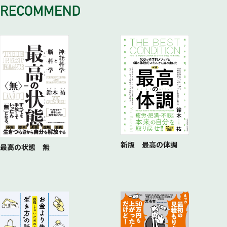
Day8 視野を広げる
No.10 自信を持つ
No.6 視野を広げ、心の安定を育む瞑想15分
Day9 休息アラームに気づく
コラム：瞑想はお守り
No.7 人間関係に疲れた心を癒す慈悲の瞑想18分
Day10 自分を大切にする
No.8,9 長めの瞑想 20分にチャレンジ中級・上級
コラム：目標や理想は自分を枯渇させる？
新版 最高の体調
最高の状態 無