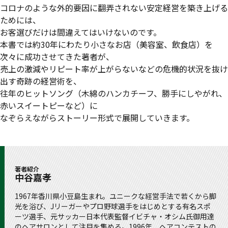
コロナのような外的要因に翻弄されない安定経営を築き上げる
ためには、
お客選びだけは間違えてはいけないのです。
本書では約30年にわたり小さなお店（美容室、飲食店）を
次々に成功させてきた著者が、
売上の激減やリピート率が上がらないなどの危機的状況を抜け
出す奇跡の経営術を、
往年のヒットソング（木綿のハンカチーフ、勝手にしやがれ、
赤いスイートピーなど）に
なぞらえながらストーリー形式で展開していきます。
著者紹介
中谷嘉孝
1967年香川県小豆島生まれ。ユニークな経営手法で若くから脚
光を浴び、Jリーガーやプロ野球選手をはじめとする有名スポ
ーツ選手、元サッカー日本代表監督イビチャ・オシム氏御用達
のヘアサロンとして注目を集める。1996年、ヘアコンテストの