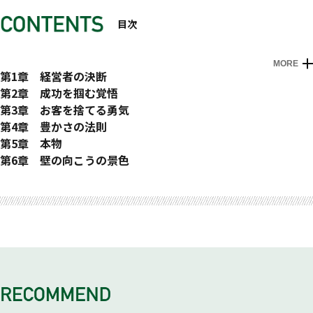
目次
MORE
はじめに
第1章 経営者の決断
価値のつくり方 ─『まちぶせ』に学ぶ
第2章 成功を掴む覚悟
思い立ったが吉日! ─『HERO（ヒーローになる時、それは
新陳代謝 ─『木綿のハンカチーフ』に学ぶ
第3章 お客を捨てる勇気
今）』に学ぶ
影響力 ─『赤いスイートピー』に学ぶ
理想の客だけ集める方法 ─『関白宣言』に学ぶ
第4章 豊かさの法則
［第1章］秋さんのユートピアビジネス実践ポイント
［第2章］秋さんのユートピアビジネス実践ポイント
選り好みの徹底 ─『待つわ』に学ぶ
ブルーオーシャン戦略 ─『世界に一つだけの花』に学ぶ
第5章 本物
価格設定の魔力 ─『勝手にしやがれ』に学ぶ
キャッシュフローの重要性 ─『翼の折れたエンジェル』に学
熱血サポーターのつくり方 ─『年下の男の子』に学ぶ
第6章 壁の向こうの景色
［第3章］秋さんのユートピアビジネス実践ポイント
ぶ
愛がすべて ─『ff（フォルティシモ）』に学ぶ
生涯顧客 ─『未来予想図Ⅱ』に学ぶ
おわりに
［第4章］秋さんのユートピアビジネス実践ポイント
［第5章］秋さんのユートピアビジネス実践ポイント
［第6章］秋さんのユートピアビジネス実践ポイント