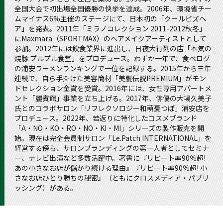
全国大会で初出場全国優勝の快挙を達成。2006年、環境省チー
ムマイナス6%主催のステージにて、日本初の「クールビズヘ
ア」を発表。2011年「ミラノコレクション 2011-2012秋冬」
にMaxmara（SPORTMAX）のヘアメイクアーティストとして
参加。2012年には飲食業界に進出し、日夜大行列の店「本気の
焼豚 プルプル食堂」をプロデュース。わずか一年で、食べログ
の浦安ラーメンランキングで一位を記録する。2015年から三年
連続で、自ら手掛けた美容商材「美髪伝説PREMIUM」がモン
ドセレクション金賞を受賞。2016年には、女性専用アパートメ
ント「麗賓館」事業を立ち上げる。2017年、俳優の大場久美子
氏とのコラボサロン「リフレクソロジー和萌憂つぼ」浦安店を
プロデュース。2022年、若返りに特化したコスメブランド
「A・NO・KO・RO・NO・KI・MI」シリーズの製作販売を開
始。現在は完全会員制サロン「Le.Patch INTERNATIONAL」を
経営する傍ら、サロンブランディングの第一人者としてセミナ
ー、テレビ出演など多数活躍中。著書に『リピート率90％超!
あの小さなお店が儲かり続ける理由』『リピート率90％超! 小
さなお店ひとり勝ちの秘密』（ともにクロスメディア・パブリ
ッシング）がある。