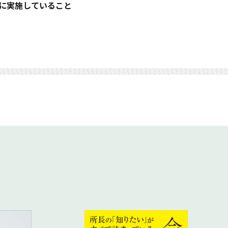
パイオニア
めに実施していること
0のチェックリスト
化
加
す