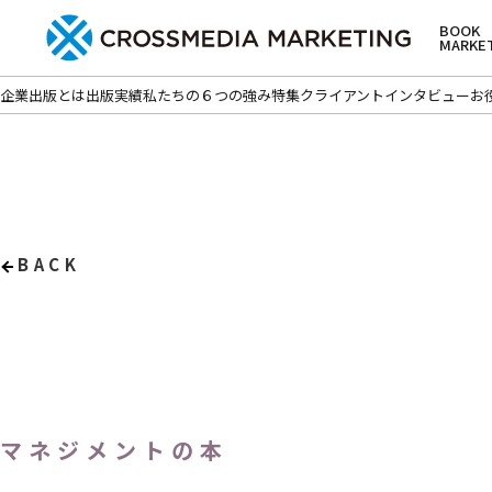
BOOK
MARKE
企業出版とは
出版実績
私たちの６つの強み
特集
クライアントインタビュー
お
BACK
マネジメントの本