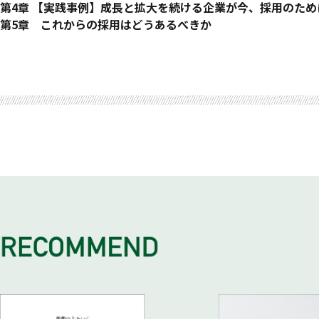
バブル経済の終焉とインターネットの登場
オウンドメディアリクルーティングで採用の成果を上げている
1 STEP1 目的の設定
第4章 【実践事例】成長と拡大を続ける企業が今、採用のた
多様化する求職者の価値観と、採用手法の進化
情報発信の軸① ジョブディスクリプション
オウンドメディアリクルーティングの目的の設定
1 事例① 株式会社ニトリホールディングス
第5章 これからの採用はどうあるべきか
コロナ禍によって、採用現場のIT活用が加速
情報発信の軸② シェアードバリューコンテンツ
KPIを設定する
理念だけでなく企業の等身大の姿を伝えるメディア
1 人事領域の今、そしてこれから
おわりに
謝辞
巻末付録 オウンドメディアリクルーティング実践のための3
オンライン採用の一般化がもたらしたコミュニケーションの変
2 オウンドメディアリクルーティングの実践によるメリット
2 STEP2 ペルソナを活用し、求める人材を明確化する
流通業志望者だけでなく併願先が金融やメーカーの志望者が増
人事部変革の外部要因
2 求職者における価値観や仕事の探し方の変化
OMRが持つ4つの利点
ペルソナ作成のための情報収集と分析
2 事例② 日本マクドナルド株式会社
2 人事が企業の「戦略家」となる時代の到来
求職者の変化① 検索スキルの向上が仕事探しにも影響を及ぼ
ペルソナを言語化する
マーケティング経験を活かし、データ重視の採用戦略を構築
「戦略人事」になる必要がある
求職者の変化② SNSの活用で「情報を引き寄せる」求職者
3 STEP3 自社の魅力となる強みを整理
採用難の中でも採用人数は年々増加
3 あらゆる採用施策において「求職者視点」を欠かさない
求職者の変化③ ライスワークからライフワークへ
4つの「P」で自社の魅力を整理する
3 事例③ トヨタ自動車株式会社
求職者を最優先に考える
3 ドメディアリクルーティング（OMR）が必要な理由
視点を変える ―「悪の組織」の求人を魅力的に見せるには
トヨタの「今」が感じ取れる採用サイトにリニューアル
さらに重要度が増している情報発信
ペルソナの視点で自社の魅力をチェックする
内定・入社した人の意見を採用サイトに反映しながら改善
競合との視点で自社の魅力をチェックする
4 事例④ 株式会社グッドパッチ
4 STEP4 求職者の検索キーワードを意識した
「社内のリレーション構築」に注力した理由
ジョブディスクリプションを作成
コンテンツを使い続けることがよい循環を作る
ペルソナを基に求職者の検索キーワードを想定する
ジョブディスクリプションに記載する項目例
ジョブディスクリプションは誰が書くべきなのか?
人事に求められる事業理解
5 STEP5 自社の社会的な存在意義や魅力を伝える
シェアードバリューコンテンツの発信