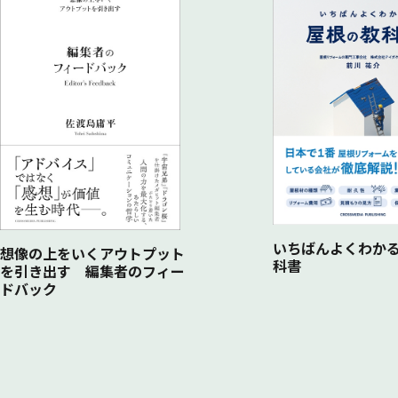
シェアードバリューコンテンツ4つの基本姿勢
シェアードバリューコンテンツを企画する ―「4W1H」で整
「キャンディデイト・ジャーニーマップ」を利用して設計する
シェアードバリューコンテンツ制作の実践 ― 社員インタビュ
6 STEP6 PDCAを回していく
KPIを測定し、効果を検証する
３つの視点で施策を見直す
実践のためのQ&A オウンドメディアリクルーティングの実
いちばんよくわかる
想像の上をいくアウトプット
科書
を引き出す 編集者のフィー
ドバック