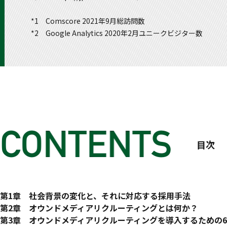
*1 Comscore 2021年9月総訪問数
*2 Google Analytics 2020年2月ユニークビジター数
目次
はじめに なぜ、人が集まらないのか? 思う人が来ないのか?
第1章 社会背景の変化と、それに対応する採用手法
1 採用手法をめぐる過去40年の動き
第2章 オウンドメディアリクルーティングとは何か？
好景気による人手不足の時代
1 企業が能動的に情報発信する、これまでにない採用手法
第3章 オウンドメディアリクルーティングを導入するための