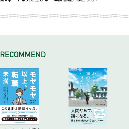
04 「自分へのご褒美」はやる気を上げる、下げる、どっち？
09 「あいつが悪い」と人のせいにする、「自分が悪い」と受
14 自分に期待する、期待しない、やる気が上がるのはどっ
19 「明るさ」と「公平さ」、部下のやる気が上がる上司はど
25 朝食を食べる、食べない、やる気が上がるのはどっち？
32 やる気のある人とつき合うとやる気は上がる、下がる、
おわりに
05 迷ったら「困難な道」と「簡単な道」、やる気が上がる
け止める、やる気が上がるのはどっち？
ち？
っち？
26 「晴れの日」と「曇りの日」、やる気が上がるのはどっ
どっち？
のはどっち？
10 「疲れた」「しんどい」と思っても、口に出さない方がい
15 反省する、反省しない、やる気が上がるのはどっち？
20 細かく教える上司、好きにやらせる上司、どっちがやる
ち？
33 腸を整える飲料を飲むと、やる気が上がる、下がる、ど
06 今日できることは今日やる、明日やる、どっち？
い、出した方がいい、どっち？
16 「焦る」という感情はやる気を上げる、下げる、どっち？
気が出る？
27 「朝の運動」はやる気を上げる、下げる、どっち？
っち？
コラム やる気がある人は、なぜやる気があるのか？
11 「グチ」を言うとやる気が下がる、むしろ上がる、どっ
17 「偉人伝」と「マンガ」、やる気が上がる本はどっち？
21 隙がない上司、隙が多い上司、部下のやる気を上げるの
28 「午前」と「午後」、やる気が上がるのはどっち？
34 お酒を飲むとやる気は上がる、下がる、どっち？
ち？
コラム 「連休明け」にやる気が出ないのはなぜ？
はどっち？
29 「朝起きてすぐスマホ」はやる気を上げる、下げる、どっ
35 趣味は多いほうがやる気が上がる、下がる、どっち？
コラム やる気が上がる「マジックワード」はある？
22 リモートを推奨する上司、対面が大好きな上司、部下が
ち？
36 「食事の回数」を増やす、減らす、やる気が上がるのはど
やる気になるのはどっち？
30 どうしてもやる気がしないときはいっそ何もしない、無
っち？
23 遊び好きの上司、堅物の上司、部下のやる気が上がるの
理して頑張る、どっち？
37 「マインドフルネス」はやる気が上がる、下がる、どっ
はどっち？
31 翌日のやる気が高まる「寝る前のルーティン」はある、
ち？
コラム 会社に行くのがツラいときは休んだほうがいい？
ない、どっち？
38 「赤」と「白」、やる気が上がる色はどっち？
コラム やる気はどのようにして生まれるのか？
コラム 「更年期」にやる気が上がらないのは仕方がない？