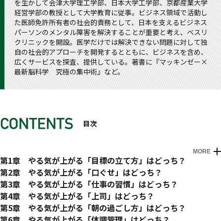
を生かして会津大学理工学部、日本大学工学部、京都産業大学
経営学部の教授として大学教育に従事。ビジネス領域で活動し
た医師免許所有者の社会的責務として、日本を支えるビジネス
パーソンのメンタル障害を解決することが重要と考え、ベスリ
クリニックを開設。医学だけでは解決できない問題に対して独
自の社会的アプローチを開発するとともに、ビジネスを含め、
広くサービスを探査、提供している。著書に『マッキンゼー×
最新脳科学 究極の集中術』など。
目次
MORE
はじめに
第1章 やる気が上がる「目標の立て方」はどっち？
01 「高い目標」と「低い目標」、やる気が上がるのはどっ
第2章 やる気が上がる「口ぐせ」はどっち？
ち？
07 「きっとできる！」と「ま、いいか」、やる気が上がる口
第3章 やる気が上がる「仕事の習慣」はどっち？
02 「やることリスト」を作ると、やる気が上がる、プレッシ
ぐせはどっち？
12 仕事がマンネリでつまらない！ 新しい仕事を始める、
第4章 やる気が上がる「上司」はどっち？
ャーになる、どっち？
08 ポジティブな言葉とネガティブな言葉、やる気が上がるの
休む、やる気が上がるのはどっち？
18 「褒める」と「叱る」、部下のやる気が上がるのはどっ
第5章 やる気が上がる「朝の過ごし方」はどっち？
03 「目的」と「目標」、やる気が上がるのはどっち？
はどっち？
13 「サプライズ」はやる気が上がる、下がる、どっち？
ち？
24 「早起き」はやる気を上げる、下げる、どっち？
第6章 やる気が上がる「体調管理」はどっち？