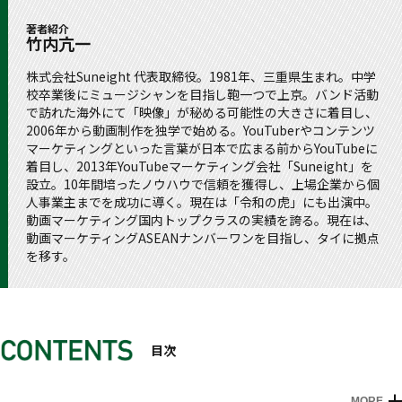
著者紹介
竹内亢一
株式会社Suneight 代表取締役。1981年、三重県生まれ。中学
校卒業後にミュージシャンを目指し鞄一つで上京。バンド活動
で訪れた海外にて「映像」が秘める可能性の大きさに着目し、
2006年から動画制作を独学で始める。YouTuberやコンテンツ
マーケティングといった言葉が日本で広まる前からYouTubeに
着目し、2013年YouTubeマーケティング会社「Suneight」を
設立。10年間培ったノウハウで信頼を獲得し、上場企業から個
人事業主までを成功に導く。現在は「令和の虎」にも出演中。
動画マーケティング国内トップクラスの実績を誇る。現在は、
動画マーケティングASEANナンバーワンを目指し、タイに拠点
を移す。
目次
MORE