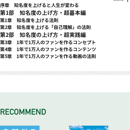
はじめに
序章 知名度を上げると人生が変わる
知名度は、最高のソリューションである
第1部 知名度の上げ方・超基本編
顧客が向こうからやって来る 何をしなくてもモノが売れる
第1章 知名度を上げる法則
いまの時代、知名度は誰でも上げられる
知名度の法則1 「強み×キャラ×超ニッチ」で勝つ
第2章 知名度を上げる「自己理解」の法則
社長もフリーランスも学生も、SNSで目立て
知名度の法則2 踊るなら、人混みで踊れ
自己理解の法則1 自分の「好き」を知っておく
第2部 知名度の上げ方・超実践編
人の心を動かすコンテンツを作ればいい
知名度の法則3 上ではなく、中心を目指す
自己理解の法則2 「なんでなんで?作戦」で自分を理解する
第3章 1年で1万人のファンを作るコンセプト
相手のニーズから『令和の虎』は生まれた
知名度の法則4 思考するミーハーになる
コンセプトの法則1 「共感」「あこがれ」「問題解決」
第4章 1年で1万人のファンを作るコンテンツ
知名度を上げたいなら、動画しかない!
知名度の法則5 バズる＝強み×キャラ×トレンド
コンセプトの法則2 トレンドを因数分解せよ
コンテンツの法則1 人気と認知を拡大する「8:2」の法則
第5章 1年で1万人のファンを作る動画の法則
ファンが雪だるま式に増えていく仕組み
知名度の法則6 「喜怒哀楽」でエンタメを作る
コンセプトの法則3 「ニッチ×ニッチ×ニッチ」を見つける
コンテンツの法則2 ヒーローコンテンツを見つけ出せ
動画の法則1 ショート動画を使いこなせ
おわりに
コンセプトの法則4 「ニーズがある空席」を探せ!
コンテンツの法則3 一度流行ったものは、また必ず流行る
動画の法則2 アルゴリズムを味方につける
コンセプトの法則5 コンセプトは、一言
コンテンツの法則4 人気者の弱点を探せ!「コバンザメ作戦」
動画の法則3 最初の「3ヶ月」で全てが決まる
コンセプトの法則6 AIに推されるまで、ブレるな
コンテンツの法則5 アイデアは必ず3人に聞く
動画の法則4 最初からクオリティを求めるな
コンテンツの法則6 企画にいかせる、行動心理学5選
動画の法則5 演技は、やりすぎくらいでちょうどいい
コンテンツの法則7 文字にできない情報こそ、武器になる
動画の法則6 分散型メディアで、拡散しよう
コンテンツの法則8 「いまは興味がない人」に気づきを与える
動画の法則7 自分のチャンネルに適切なライバルを設定する
動画の法則8 続けていれば、必ず伸びる
動画の法則9 手に入れた知名度は誰かのために使え