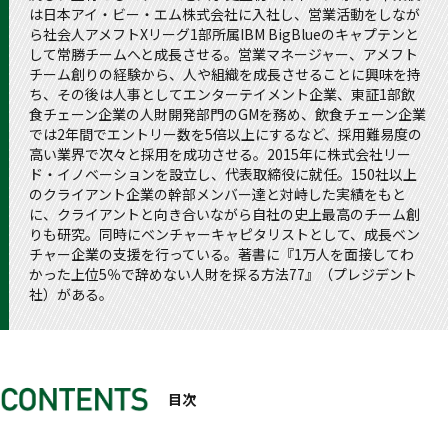
は日本アイ・ビー・エム株式会社に入社し、営業活動をしなが
ら社会人アメフトXリーグ1部所属IBM BigBlueのキャプテンと
して常勝チームへと成長させる。営業マネージャー、アメフト
チーム創りの経験から、人や組織を成長させることに興味を持
ち、その後は人事としてエンターテイメント企業、東証1部飲
食チェーン企業の人財開発部門のGMを務め、飲食チェーン企業
では2年間でエントリー数を5倍以上にするなど、採用難易度の
高い業界で次々と採用を成功させる。2015年に株式会社リー
ド・イノベーションを設立し、代表取締役に就任。150社以上
のクライアント企業の幹部メンバー達と対峙した実績をもと
に、クライアントと向き合いながら自社の史上最高のチーム創
りも研究。同時にベンチャーキャピタリストとして、成長ベン
チャー企業の支援を行っている。著書に『1万人を面接してわ
かった上位5％で辞めない人財を採る方法77』（プレジデント
社）がある。
目次