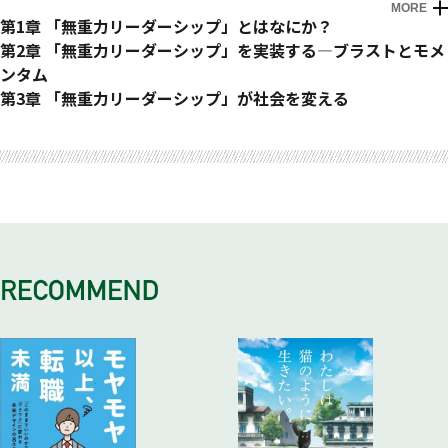
MORE
はじめに
第1章 「無重力リーダーシップ」とはなにか？
リーダーシップという「宇宙」へようこそ
「リーダーシップ」からどんな言葉が想像できるだろうか？
第2章 「無重力リーダーシップ」を実装する―ブラストとモメ
なぜ、「リーダー像」は2000年間同じなのか？
ンタム
「リーダーシップがある人」とは、どんな人なのだろうか？
リーダーが変われば、なにがどう変わるのだろうか？
第3章 「無重力リーダーシップ」が社会を変える
なぜ、「リーダーシップ」に資格がないのか？
「世界に一人のいまのあなた」を形づくった大きな出来事はな
なぜ、あなたは働くのか？
おわりに
「リーダーシップ国家資格」があるなら、検定試験にどんな問
にか？
「自分が成長できる会社」とはどんな会社なのだろうか？
無重力リーダーシップのアプリをダウダウンロードすれば、人
題が出るだろうか？
「あなたらしさ」を形成した人は？
ビジネスの「勝ち」とはなにか？
生はもっと楽しくなる
「自分と違うタイプの人」に対してリーダーシップを発揮する
あなたにとって、「いい流れ」を生み出したブラストはなに
あなたの人生における KGIとKPIはなにか？
には、どうするか？
か？
リーダーはメンバーに対して、「チーム優先で」と言うのか、
ブラストを起こすにはどうすればいいか？
「自分優先で」と言うのか？
「力んでいる人」の力みを抜く方法とは？
なぜ、学校で 「リーダーシップの授業」が行われないのか？
「いいモメンタム」の要因はなにか？