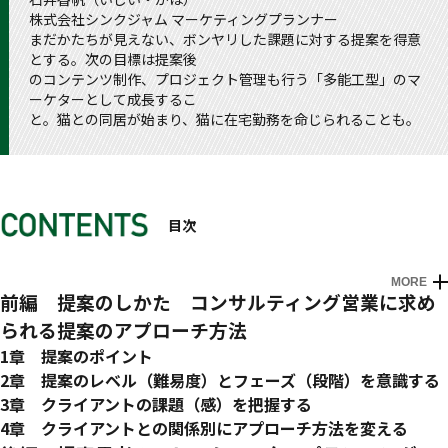
株式会社シンクジャム マーケティングプランナー
まだかたちが見えない、ボンヤリした課題に対する提案を得意
とする。次の目標は提案後
のコンテンツ制作、プロジェクト管理も行う「多能工型」のマ
ーケターとして成長するこ
と。猫との同居が始まり、猫に在宅勤務を命じられることも。
目次
MORE
はじめに
「コンペさせない」ための提案
「提案」で行き詰まる若手ビジネスパーソンは、87.５％
まだ「提案」に慣れていない人は、後編からお読みください
不確定要素を１つずつとり除けば、「提案」のレベルは上がり
前編 提案のしかた コンサルティング営業に求め
ます
られる提案のアプローチ方法
1章 提案のポイント
コンサルティング営業の提案
2章 提案のレベル（難易度）とフェーズ（段階）を意識する
提案の進め方のポイント
提案の立ち位置を明確にする
3章 クライアントの課題（感）を把握する
提案のレベル（難易度）を意識する
提案では、常にギバーになること
4章 クライアントとの関係別にアプローチ方法を変える