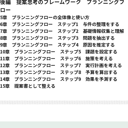
提案のフェーズ（段階）を意識する
課題と課題感の違いとは？
提案のアプローチを決める２軸
後編 提案思考のフレームワーク プランニングフ
これから提案する案件のポジションを明確にする
課題（感）／テーマを手に入れる方法
４つのアプローチ方法
ロー
課題（感）を積極的に入手しようとするメリット
❶「聞き出し提案」では、ＧＩＶＥして課題（感）を聞こう
5章 プランニングフローの全体像と使い方
❷「気づかせ提案」では、ＧＩＶＥしてテーマを創ろう
提案思考のフレームワークとしてのプランニングフロー
6章 プランニングフロー ステップ1 与件の整理をする
❸ 「シナリオ提案」では、ＧＩＶＥして実行するための大義
すべてのステップを活用できるメリット
この作業の必要性（なぜやるのか？）
7章 プランニングフロー ステップ2 基礎情報収集と理解
名分を明確にしよう
主に提案で活用するステップ
主な作業内容（何をやるのか？）
この作業の必要性（なぜやるのか？）
8章 プランニングフロー ステップ3 問題を抽出する
❹ 「推進提案」では、ＧＩＶＥして具体的にプロジェクトを
プランニングフローにおける各作業内容
作業のポイント（注意したいことは？）
主な作業内容（何をやるのか？）
この作業の必要性（なぜやるのか？）
9章 プランニングフロー ステップ4 原因を推定する
進めよう
アウトプットのイメージ（具体的には？）
作業のポイント（注意したいことは？）
主な作業内容（何をやるのか？）
この作業の必要性（なぜやるのか？）
10章 プランニングフロー ステップ5 課題を設定する
コラム こんなときどうする？ 提案書作成時の「悩み」と
スキルアップのコツ（参考図書などは？）
アウトプットのイメージ（具体的には？）
作業のポイント（注意したいことは？）
主な作業内容（何をやるのか？）
この作業の必要性（なぜやるのか？）
11章 プランニングフロー ステップ6 施策を考える
「解決法」
スキルアップのコツ（参考図書などは？）
アウトプットのイメージ（具体的には？）
作業のポイント（注意したいことは？）
主な作業内容（何をやるのか？）
この作業の必要性（なぜやるのか？）
12章 プランニングフロー ステップ7 実行計画を考える
スキルアップのコツ（参考図書などは？）
アウトプットのイメージ（具体的には？）
作業のポイント（注意したいことは？）
主な作業内容（何をやるのか？）
この作業の必要性（なぜやるのか？）
13章 プランニングフロー ステップ8 予算を算出する
スキルアップのコツ（参考図書などは？）
アウトプットのイメージ（具体的には？）
作業のポイント（注意したいことは？）
主な作業内容（何をやるのか？）
この作業の必要性（なぜやるのか？）
14章 プランニングフロー ステップ9 効果を予測する
スキルアップのコツ（参考図書などは？）
アウトプットのイメージ（具体的には？）
作業のポイント（注意したいことは？）
主な作業内容（何をやるのか？）
この作業の必要性（なぜやるのか？）
15章 提案書として整える
スキルアップのコツ（参考図書などは？）
アウトプットのイメージ（具体的には？）
作業のポイント（注意したいことは？）
主な作業内容（何をやるのか？）
フルセットの提案書
おわりに
生成ＡＩを活用してロジックツリーをつくる
スキルアップのコツ（参考図書などは？）
アウトプットのイメージ（具体的には？）
作業のポイント（注意したいことは？）
提案書のシナリオづくり
スキルアップのコツ（参考図書などは？）
アウトプットのイメージ（具体的には？）
１人ランスルーで、シナリオを精緻化
スキルアップのコツ（参考図書などは？）