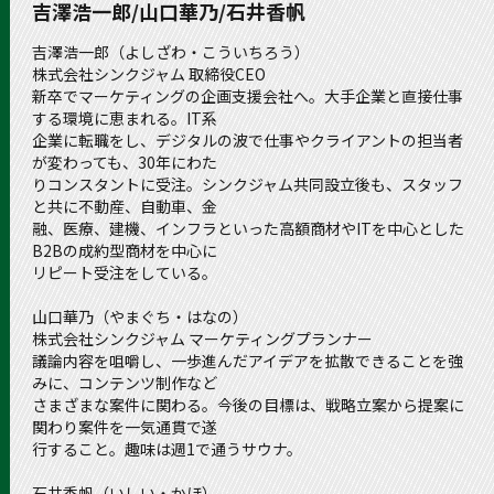
吉澤浩一郎/山口華乃/石井香帆
吉澤浩一郎（よしざわ・こういちろう）
株式会社シンクジャム 取締役CEO
新卒でマーケティングの企画支援会社へ。大手企業と直接仕事
する環境に恵まれる。IT系
企業に転職をし、デジタルの波で仕事やクライアントの担当者
が変わっても、30年にわた
りコンスタントに受注。シンクジャム共同設立後も、スタッフ
と共に不動産、自動車、金
融、医療、建機、インフラといった高額商材やITを中心とした
B2Bの成約型商材を中心に
リピート受注をしている。
山口華乃（やまぐち・はなの）
株式会社シンクジャム マーケティングプランナー
議論内容を咀嚼し、一歩進んだアイデアを拡散できることを強
みに、コンテンツ制作など
さまざまな案件に関わる。今後の目標は、戦略立案から提案に
関わり案件を一気通貫で遂
行すること。趣味は週1で通うサウナ。
石井香帆（いしい・かほ）