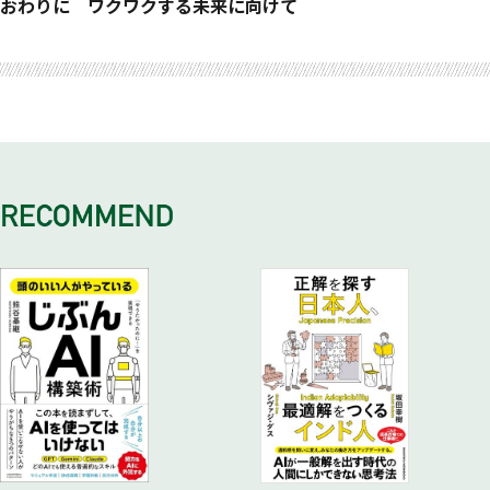
ポストSDGs
しかない
「つくりたい未来像」からのビジョン開発
未来の生活者インサイトを知る
2040年のビューティーは？
未来コンセプトとは何か
おわりに ワクワクする未来に向けて
「つくりたい未来像」をつくるブランディングとは
発散・収束を繰り返すトリプルダイヤモンドプロセス
2040年のストレスは？
未来コンセプトは判断基準
未来のビジネス課題活用まとめ
発散を促進、具体化をサポートする生成AI活用
2040年の働き方は？
未来コンセプトでアイデアを仕分けする
2040年のタイパは？
時代を問わず機能する未来コンセプト
2040年のキャリア教育は？
起点は企業ではなく未来
2040年の子育ては？
未来コンセプトを考えるための「VIA」
2040年のエンタメは？
未来コンセプトを導出するフレーム「VIAコンセプトチャー
ト」
「つくりたい未来像」から未来コンセプトをつくる
複数の未来像から未来コンセプトをつくる
未来コンセプト導出プロセスまとめ
見つける、判断するために必要な思考