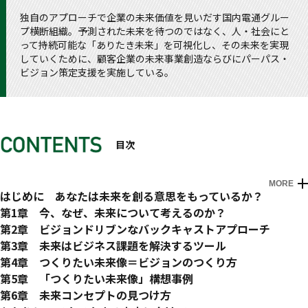
独自のアプローチで企業の未来価値を見いだす国内電通グルー
プ横断組織。予測された未来を待つのではなく、人・社会にと
って持続可能な「ありたき未来」を可視化し、その未来を実現
していくために、顧客企業の未来事業創造ならびにパーパス・
ビジョン策定支援を実施している。
目次
MORE
はじめに あなたは未来を創る意思をもっているか？
第1章 今、なぜ、未来について考えるのか？
理由なき量的成長の限界
第2章 ビジョンドリブンなバックキャストアプローチ
人は何に対価を払うのか
情報爆発が進み、社会の価値変化に待ち構える「未来」活用
第3章 未来はビジネス課題を解決するツール
差別化という勘違い
フォアキャストとバックキャスト
未来は様々なビジネスソリューションに
第4章 つくりたい未来像＝ビジョンのつくり方
当たり前は簡単に変わる
イシュードリブンとビジョンドリブン
「つくりたい未来」起点の商品・サービス企画や新規事業企画
「つくりたい未来像」創出のためのフレームとプロセス
第5章 「つくりたい未来像」構想事例
選択肢と自己決定
未来を活用するには未来を知ることが大事。でも予測は予測で
「つくりたい未来像」を活用した戦略ロードマップ策定
未来の社会実態を知る
2040年のフィジカルは？
第6章 未来コンセプトの見つけ方