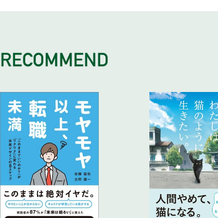
まずは与える
この四つのステップをクリアすればグチは止まる
コラム 人にグチをやめて欲しいときは？
幸せになろうとしない、幸せであることを知ろう
コラム これからずっとグチを言っちゃいけない？