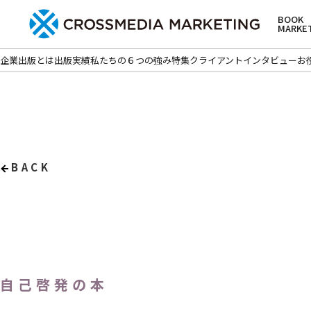
BOOK
MARKE
企業出版とは
出版実績
私たちの６つの強み
特集
クライアントインタビュー
お
BACK
自己啓発の本