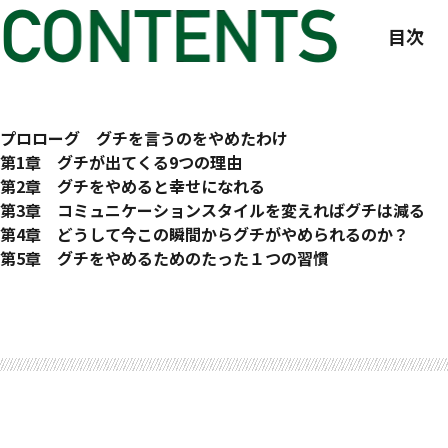
目次
はじめに
プロローグ グチを言うのをやめたわけ
すべてはこうして始まった
第1章 グチが出てくる9つの理由
グチってばかりいるわたし
人はどうしてグチを言うのか
第2章 グチをやめると幸せになれる
こんなふうに暮らせたら……
その１ 幸せになりたくて……
何があろうと人生は楽しめる
第3章 コミュニケーションスタイルを変えればグチは減る
三週間のチャレンジ
その２ 仲間外れになりたくないから
お金とグチとは関係ない
グチは人を遠ざける
第4章 どうして今この瞬間からグチがやめられるのか？
グチを言う人と付き合うと？
その３ 手伝ってもらうために
幸せになる方法は学習可能
頭を使えばグチは出ない
「理想の未来」を追いかけてはダメ
第5章 グチをやめるためのたった１つの習慣
わたしもグチを言っていた！
その４ 条件反射のために
グチをやめると考えが変わる
レンズをひっくり返せば自分に酔わない
ピンチをチャンスに変えたロバ
ゲーム気分でグチはやめられる
エピローグ ３週間連続でグチをやめたらこうなった
こうしてグチがやめられた
その５ 気晴らしのために
過去でも未来でもなく、今を見る
言葉を変えると世界が変わる
ストレスの原因はわたしだった
ブレスレットをはめてみよう
グチを言わなくなったわたし
まず自分から変わる
その６ 他人に責任をなすりつけるために
マイナス思考を手放すワーク
妄想に悩まされないためには
我慢するのをやめてみる
どうして三週間連続なの？
あなたにもできる！
その７ 優越感に浸るために
無理に完璧を目指さない
グチの出ないコミュニケーションを可能にする４つのステップ
自分の望みを相手に伝える
無理やりなポジティブ思考はしなくていい
その８ 自分を理解してほしいから
起きてることはすべて正しい
感謝の言葉を使うと、人生は楽しくなる
不完全な自分を受け入れる
ブレスレットをはめる際に気をつける三つのポイント
その９ 現実に立ち向かうふりをするために
他人にイライラさせられたときは
コラム グチをやめるにはどのくらい時間がかかる？
やりたいことをやろう
頭の中で不満を感じるのはグチに入る？
コラム グチをやめるとどんなポジティブな変化が起こる？
今を犠牲にしない
最初に挑戦してみたときは……