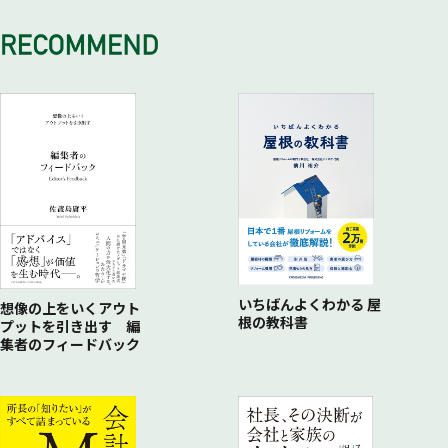
足りないお金を借りるには？
調理師免許がなくてもお店は出せる
お店の仕入パターン
備品は業務用を
いちばんよくわかる 屋
想像の上をいくアウト
根の教科書
プットを引き出す 編
集者のフィードバック