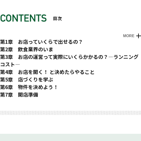
目次
MORE
はじめに
プロローグ 私でもお店をやれますか・・・・・・？
第1章 お店っていくらで出せるの？
今の会社で働き続ける？ それとも何かやる？
お店の骨格部分 ―賃貸にかかる費用―
第2章 飲食業界のいま
何かやるタイミングは今なのかもしれない
お店の心臓部 ―内装にかかる費用―
今の私の素直な気持ち
第3章 お店の運営って実際にいくらかかるの？―ランニング
お店のこと聞かせてください！
お店の血液部分 ―設備にかかる費用―
毎年20％の飲食店が消えていく
コスト―
お店の筋肉部分 ―備品にかかる費用―
カフェは儲からないの？
ＦとＬのバランス
第4章 お店を開く！ と決めたらやること
お店の脂肪部分 ―手元資金―
売上っていくら？
表裏一体の費用たち
ナミ！ 報告があるの
第5章 店づくりを学ぶ
お店の全体で ―合計金額―
売り上げの限界
飲食の経験は必要か？
３つのことを「ためる」
気づいていないことに気づかない
第6章 物件を決めよう！
最近人気の「居抜き」
ダメなお店といいお店の境目
両親の説得 ―私の可能性―
足を運んで人をためよう
最も大切なこと、お店の「軸」
物件の探し方
第7章 開店準備
不安だけど、でも……
カウンター戦隊サミシンジャー
プラスマイナスのバランス
坪単価で物件を比較する
スタッフの確保
エピローグ さとこ、お店を持ちます…！
あとがき
日常の中から基準線を見つける！
メニューに込める思い
看板は置ける？
マスターの収入はいくら？
サイレントオープンやレセプションについて
主たるものはどこか？ 例外に惑わされないこと
ビジネス三役
大家さんとのトラブル
１日の売上からスタッフ人数を割り出す
オープン当日
お店で働かせてください！
経営者の孤独
物件は数見て慣れろ
相方スタッフは、ゆうちゃんで決定！
最後の挨拶
現場に入るべきか
この物件に決めた！
アルバイト面接のポイント
飲食店の経理・事務
物件が決まったらやるべきこと
お店のルールは必要