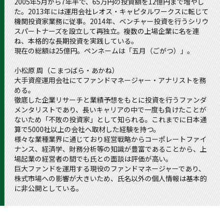
2005年5月から7年半で、65万円の投資額を12億円まで増やし
た。2013年には運用会社レオス・キャピタルワークスに転じて
機関投資家業務に従事。2014年、ベンチャー投資を行うシリウ
スパートナーズを設立して再独立。複数の上場企業に名を連
ね、本格的な長期投資を実践している。
現在の総額は25億円。ペンネームは「五月（ごがつ）」。
小松原 周（こまつばら・あかね）
大手資産運用会社にてファンドマネージャー・アナリストを務
める。
徹底した企業リサーチと業績予想をもとに投資を行うファンダ
メンタリストであり、長いキャリアの中で一度も負けたことが
ないため「不敗の投資家」として知られる。これまでに日本通
算で5000社以上の会社へ取材した経験を持つ。
様々な業種業界に通じており経営戦略からコーポレートファイ
ナンス、経済学、財務分析等の知識が豊富であることから、上
場起業の経営者の間でも氏との面談は評価が高い。
巨大ファンドを運用する現役のファンドマネージャーであり、
株式市場への影響が大きいため、氏名以外の個人情報は基本的
に非公開としている。