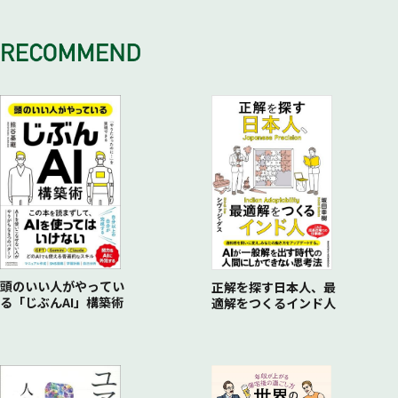
大化けする銘柄が眠る場所
より詳細に調査する
お勧めは長期投資
証券会社の情報は完全に信用できるか？
伸びる会社のサイン
ポートフォリオの基本
マクロデータは実はあまり重要ではない
伸びない会社のサイン
リターンを大きくするポートフォリオづくり
自分に合ったポートフォリオを組む
勝てる投資家のマインドセット
お金の価値と人生の価値
あとがき 投資家の魅力とは 片山晃（五月）
頭のいい人がやってい
正解を探す日本人、最
る「じぶんAI」構築術
適解をつくるインド人