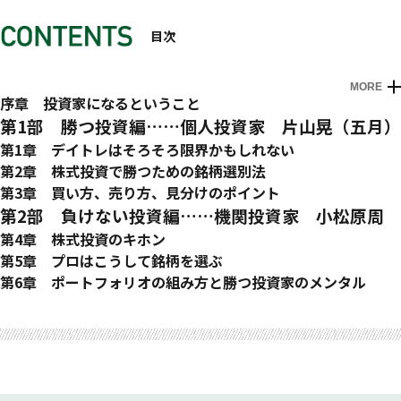
目次
MORE
はじめに 小松原周
序章 投資家になるということ
五月 バイトで貯めた65万円を握りしめて
第1部 勝つ投資編……個人投資家 片山晃（五月）
小松原 行きがかりでなったファンドマネージャー
第1章 デイトレはそろそろ限界かもしれない
五月 個人投資家の強みを生かした投資を
右も左もわからなかったデイトレ時代
第2章 株式投資で勝つための銘柄選別法
小松原 機関投資家の制約
デイトレーダーとしての限界
どんな銘柄に投資するのか
第3章 買い方、売り方、見分けのポイント
五月 あなたの投資方法は株を始める前から決まっている
割安株投資に活路を見出す
低PERや低PBRで買っても大きなリターンは得られない
投資で利益が得られる3つのパターン
第2部 負けない投資編……機関投資家 小松原周
小松原 投機家ではなく投資家になろう
どんなやり方が向いているかは人それぞれ
投資で最も大事なのは「変化」と「想像力」
「いつか上がる」ではなく、「いつ上がるか」
第4章 株式投資のキホン
かけられる時間と情熱によって取れる手法が決まる
事実を知ることによって想像力は養われる
ストーリーはなるべくシンプルに
マーケットが暴露しても心配ない投資とは？
第5章 プロはこうして銘柄を選ぶ
時間も情熱もかけられない人が取るべき手段とは
疑問を持つことで投資力が磨かれる
アイデアを多数持つことで塩漬けを回避する
株価が何からできているかをご存知ですか？
メガトレンドを探せ！
第6章 ポートフォリオの組み方と勝つ投資家のメンタル
諦めずに続けることが何よりも大事
数字の先にあるストーリーを見る
自分の都合でポジションを動かさない
理論株価は簡単に計算できる
好奇心さえあればトレンドをつかめる
安く株を買う
興味や感心を幅広く持つことも大事
信じることは疑うことをやめること
株式とは何でしょう？
投資したくなる会社とは？（社長編）
エントリーのポイント
なぜ優勝型株に投資するの
チャンスは積み上げて勝負する
投資家になるってどういうこと？
投資したくなる会社とは？（社員編）
1 ドルコスト平均法を用いる
普遍的な手法というものは存在しない
「投機」と「投資」の違いとは？
投資したくなる会社とは？（ビジネス編）
2 テクニカル分析法を使う
なんのために投資しているのか
リスクとリターンのバランス感覚
投資アイデアの発見
移動時間／一日平均衡表／RSI