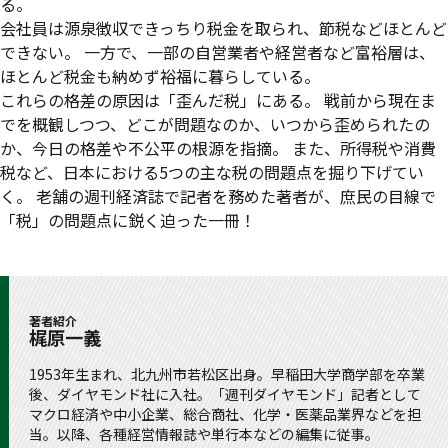
る。
会社員は源泉徴収できっちり税金を取られ、節税などほとんど
できない。 一方で、一部の自営業者や経営者など富裕層は、
ほとんど税金も納めず裕福に暮らしている。
これらの格差の原因は「歪んだ税」にある。 戦前から現在ま
でを概観しつつ、どこが問題なのか、いつから歪められたの
か、今日の格差や不公平の根源を指摘。 また、所得税や消費
税など、日本における5つの主な税の問題点を掘り下げてい
く。 老舗の週刊経済誌で記者を務めた著者が、庶民の目線で
「税」の問題点に鋭く迫った一冊！
著者紹介
梶原一義
1953年生まれ、北九州市若松区出身。早稲田大学商学部を卒業
後、ダイヤモンド社に入社。「週刊ダイヤモンド」記者として
マクロ経済や中小企業、総合商社、化学・医薬品業界などを担
当。以降、各種経営情報誌や単行本などの編集に従事。