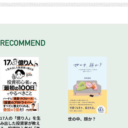
株主の租税回避にブレーキをかける留保金課税制度
重要なのは「税への関心」
17人の「億り人」を生
世の中、顔か？
み出した投資家が教え