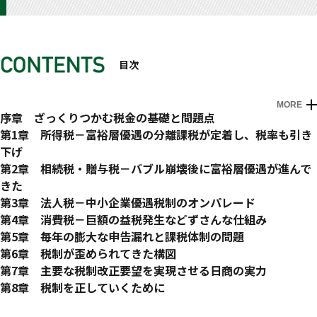
目次
MORE
はじめに
序章 ざっくりつかむ税金の基礎と問題点
税はこう変わってきた－近代から現代の流れを一気につかむ
第1章 所得税－富裕層優遇の分離課税が定着し、税率も引き
税の「３つの機能」と「３原則」
下げ
「他人任せ」が不公平税制を生んできた
バブル前後の「税率構造の圧縮」
第2章 相続税・贈与税－バブル崩壊後に富裕層優遇が進んで
税への無関心が「逆襲」してくる
配当所得課税は申告不要が定着
きた
高額納税者の５割強は中小企業の経営者・役員
シャウプ税制の理念とは
何が問題となっているのか
第3章 法人税－中小企業優遇税制のオンパレード
企業数で見ると、日本企業＝中小企業＝同族企業
「進駐軍の押しつけ税制」として、骨抜きに
空洞化が改善されない相続税
企業数の１％未満の大企業が法人税収の６割強を納める異常
第4章 消費税－巨額の益税発生などずさんな仕組み
近年、軽減基調にある贈与税
資本金額１億円と１０００万円が節税の分岐点
事業者への過剰な懐柔策を盛ったために、空洞化
第5章 毎年の膨大な申告漏れと課税体制の問題
OECD加盟３３カ国で、インボイス方式でないのは日本だけ
きちんと調査すれば、追徴税額は１０兆円前後増える
第6章 税制が歪められてきた構図
免税店が１０００万円に下がっても、約６割が免税事業者
どう制度を整えていけばよいのか
田中角栄元首相が強力に推し進めた商工会議所との連携
第7章 主要な税制改正要望を実現させる日商の実力
みなし仕入れ率によって益税が生まれる簡易課税制度
中小企業に脅されて費えたグリーンカード制度
税負担の軽減を求める要望が多い
第8章 税制を正していくために
軽減税率導入で、どうなるか
７割の法人が不払いの「法人事業税」の外形標準課税制度
空き家問題深刻化の中で、住宅ローン減税が補充
税の重要性を理解していた田中角栄元首相