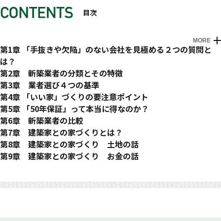
目次
MORE
この「2つの質問」だけは覚えて帰ってください
プロローグ 「いい家」づくりは「業者＝パートナー選び」で
第1章 「手抜きや欠陥」のない会社を見極める２つの質問と
巻頭 マンガ3、マンガ7〜マンガ16
すべてが決まる
は？
情報を集めるほど混乱する業者選び
下請け・孫請けの構造が「手抜きや欠陥」を生む
第2章 新築業者の分類とその特徴
家づくりの「パートナー」選びの基準とは？
「手抜きや欠陥」は目に見えない
建売（分譲）住宅業者
第3章 業者選び４つの基準
「住宅会社名 欠陥」で検索してみると
売建住宅（建築条件付き土地）業者
「手抜きや欠陥」のない会社かどうか？
第4章 「いい家」づくりの要注意ポイント
「手抜きや欠陥」のない会社を見極める「２つの質問」
工務店
工事金額の８割以上を、「家」に使っているか？
薄い設計図面
第5章 「50年保証」って本当に得なのか？
それなのに、なぜ欠陥住宅はなくならない？
ハウスメーカー
業者のルールではなく、「自分たちの要望」に合わせて家を建
安すぎる設計料金
小さな会社よりも大手の方が安心？
第6章 新築業者の比較
わが家を「手抜きや欠陥」から守る簡単な方法
設計事務所（建築家）
てられるか？
薄い見積書にご用心
ハウスメーカーの長期延長保証は本当に得なのか？
どのような体制で家づくりを行い、どのような手法で家を売る
第7章 建築家との家づくりとは？
そもそも、工事現場には監理者がいない？
自分だけのベストプランをつくった後に、「相見積もり」を取
魅力的なモデルハウスの謎
のか？
建築家とは？
第8章 建築家との家づくり 土地の話
監理をしている会社と、していない会社を見極める
れるか？
ローコスト住宅の「坪○万円」広告の実態
建築のプロがハウスメーカーで家を建てない理由とは？
建築家との家づくり ⑦つのメリット
「土地探し」に建築家を活用する
第9章 建築家との家づくり お金の話
見極めクエスチョン１、２
建築家との家づくり ③つのデメリット
都心部の土地を、相場の半額で購入する裏技
STEP1 総予算を把握しよう
あとがき
巻末付録 建築家とつくる「いい家づくり」施工事例集
監理は「皿かん」と読みます
こんな建築家は要注意
STEP2 家づくりに必要なお金を把握しよう
「耐震」「構造・工法」の入門書(無料)のお申込み方法
はじめての工務店と仕事をしたがらない建築家の本音
STEP3 どのタイミングで、どんな支払いがあるのかを把握し
〈お客様の感想〉
よう
〈建築家の感想〉
STEP4 仮審査の申し込み