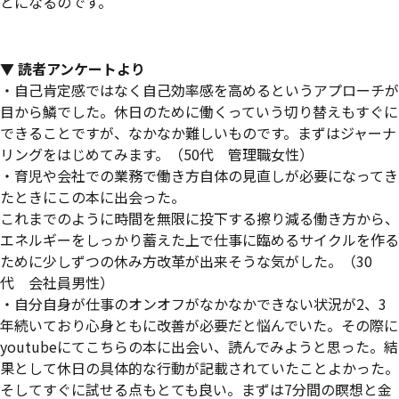
とになるのです。
▼ 読者アンケートより
・自己肯定感ではなく自己効率感を高めるというアプローチが
目から鱗でした。休日のために働くっていう切り替えもすぐに
できることですが、なかなか難しいものです。まずはジャーナ
リングをはじめてみます。（50代 管理職女性）
・育児や会社での業務で働き方自体の見直しが必要になってき
たときにこの本に出会った。
これまでのように時間を無限に投下する擦り減る働き方から、
エネルギーをしっかり蓄えた上で仕事に臨めるサイクルを作る
ために少しずつの休み方改革が出来そうな気がした。（30
代 会社員男性）
・自分自身が仕事のオンオフがなかなかできない状況が2、3
年続いており心身ともに改善が必要だと悩んでいた。その際に
youtubeにてこちらの本に出会い、読んでみようと思った。結
果として休日の具体的な行動が記載されていたことよかった。
そしてすぐに試せる点もとても良い。まずは7分間の瞑想と金