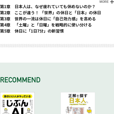
MORE
はじめに あなたは、疲れていませんか？
第1章 日本人は、なぜ疲れていても休めないのか？
日本人の休日が増えていない二つの要因
第2章 ここが違う！ 「世界」の休日と「日本」の休日
日本中の企業にコロナ禍の「後遺症」が蔓延している
世界の一流はどんな「休み方」をしているのか？
第3章 世界の一流は休日に「自己効力感」を高める
日本企業に特有の「個人依存」の傾向が続いている
世界のエグゼクティブは「休む」ために仕事をしている
自己効力感とは、自信を持ってポジティブに仕事と向き合うマ
第4章 「土曜」と「日曜」を戦略的に使い分ける
「上司が休まないと休みにくい」という風潮
日本人は疲れてから休み、世界の一流は疲れる前に休む
インド
世界の一流は、休日に「休養」と「教養」を手に入れている
第5章 休日に「1日7分」の新習慣
上司の「休んでいいぞ」を素直に受け取れない背景
人生観が変わるほどの衝撃を受けた初めての「ハーレー」体験
「自己肯定感」ではなく「自己効力感」を重視する理由
休日を「チャレンジデー」と「リフレッシュデー」に分ける
1日7分で「休養」と「教養」を手に入れるメソッド
おわりに 休日を変えることで１週間の流れを変える
働き方改革の先にある「三つの改革」を意識する
「ワーク・ライフ・ハーモニー」を目指している
自己効力感を高めるための四つのアプローチ
「金曜」の午後３時に休日の準備を始めている
・新習慣①瞑想 心を静めてストレスを解消する
・実践①休日と仕事を切り離す
・アプローチ①簡単な目標を設定して、小さな達成感を得る
・準備①土日の過ごし方を事前に計画する
・新習慣②ジャーナリング 書き出すことで集中力を高める
・実践②エネルギーを再充電して、創造性や集中力を高める
・アプローチ②新しいことにチャレンジする
・準備②金曜の午後に翌週のタスクを整理する
・新習慣③読書 インプット量を増やして新たな学びを得る
・実践③デジタルデトックスの時間を作る
・アプローチ③人とのつながりを大切にする
・準備③金曜の夕方に予定を入れる
自分のコンディションを認識して、行動パターンを使い分ける
・実践④健康管理を徹底する
・アプローチ④自己省察の時間を持つ
世界の一流が金曜の仕事を「中途半端」に終わらせる理由
・選択①「疲労回復パターン」 ゆったりと過ごす
・実践⑤良好な人間関係の維持
世界の一流は「芸術鑑賞」と「読書」を重要視している
「サードプレイス」がもたらす五つのメリット
・選択②「ストレス発散パターン」 アクティブに遊ぶ
身体やメンタルだけでなく「脳」も休めている
・ビル・ゲイツ 毎週１冊のペースで本を読んでいる
土曜のチャレンジデーはリスキリングに注力
・選択③「自己啓発パターン」 新たな学びを得る
世界の一流はどんな働き方をしているのか？
・イーロン・マスク 歴史や哲学の本で広範な知識を得ている
日曜のリフレッシュデーは瞑想やヨガで脳をリセット
「エネルギー管理」という新たな視点を持つ
マイクロソフトで徹底されている「ドゥ・モア・ウィズ・レ
・マーク・ザッカーバーグ 読書を通じて異なる文化や歴史を
世界の一流は「時間自律性」を意識している
・①パフォーマンス（活動）ゾーン
ス」という考え方
学ぶ
知識の習得ではなく「アウトプット」を意識した読書
・②サバイバル（生存）ゾーン
世界の一流が「長期休暇」を取っても仕事に支障が出ない理由
・ウォーレン・バフェット 読書で得た知識を投資に活用する
世界の一流は「戦略的睡眠」を実践している
・③バーンアウト（燃え尽き）ゾーン
長期休暇の目的は「家族愛」を深め、「自己啓発」に努めるこ
日本のビジネスパーソンはどんな読書をしているのか？
メンバーからの連絡事項は日曜の夕方にまとめてチェック
・④リニューアル（再生）ゾーン