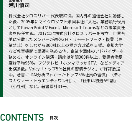
越川慎司
株式会社クロスリバー 代表取締役。国内外の通信会社に勤務し
た後、2005年にマイクロソフト米国本社に入社。業務執行役員
としてPowerPointやExcel、Microsoft Teamsなどの事業責任
者を歴任する。2017年に株式会社クロスリバーを設立。世界各
地に分散したメンバーが週休3日・リモートワーク・複業（専
業禁止）をしながら800社以上の働き方改革を支援。京都大学
など教育機関で講師を務める他、企業や団体のアドバイザーを
務める。オンライン講演・講座は年間300件以上、受講者満足
度は平均96%。フジテレビ「ホンマでっか!?TV」などメディア
出演多数。Voicy「トップ5％社員の習慣ラジオ」が好評放送
中。著書に『AI分析でわかったトップ5%社員の習慣』（ディ
スカヴァー・トゥエンティワン刊）、『仕事は初速が9割』
（小社刊）など。著書累計31冊。
目次