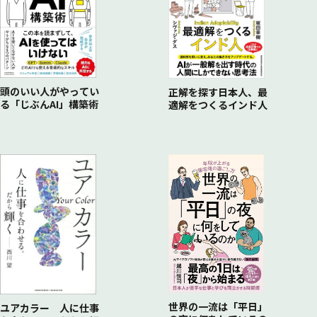
と
休日のリラックスタイムに将来のことを考える
人生がハッピーになるための優先順位を見極める
「限られた時間」と「自分のエネルギー」を最適配置する
日本人は「休んでもやることがない」と考えている
・視点①価値観と目標の明確化
趣味ができると仕事の効率が格段にアップする
・視点②自己認識と自己管理
同好の士が集まることで「偶然の出会い」が生まれやすい
・視点③精神的な成長と内省
休日とは、他人から評価されることのない自分軸の時間
・視点④中長期的なビジョンの見直し
・視点⑤人間関係の構築と維持
頭のいい人がやってい
正解を探す日本人、最
る「じぶんAI」構築術
適解をつくるインド人
世界の一流は「自己否定しない」ことを大事にしている
世界の一流は「平日」
ユアカラー 人に仕事