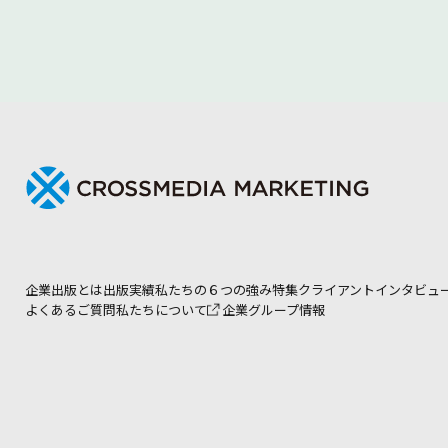
ロケーターインプラント
【フルマウス・インプラントメニュー３】
Oリングインプラント
Q 特に患者さんからニーズの高い、インプラント治療につい
Q インプラント治療の一般的な流れについて教えてください。
実際の治療の流れ－当院の場合－
Column 40代からの歯のケア
企業出版とは
出版実績
私たちの６つの強み
特集
クライアントインタビュ
よくあるご質問
私たちについて
企業グループ情報