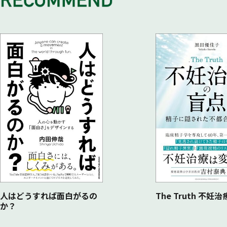
歯肉を切開せずに済む
「抜歯即時インプラント」
【スピード・インプラントメニュー4】
２回の手術が１回で済む
「１回法インプラント」
Q インプラント治療において、安全性が確保されているか心
【セーフティ・インプラントメニュー 1】
切らない！縫わない！怖くない！
「フラップレスインプラント」
【セーフティ・インプラントメニュー ２】
綿密なシミュレーションを行う
「ガイドサージェリーインプラント」
【セーフティ・インプラントメニュー ３】
ドリルを使わない「骨拡大インプラント」
Q フルマウスインプラントについて、教えてください。
【フルマウス・インプラントメニュー１】
人はどうすれば面白がるの
The Truth 不妊
か？
オールオン４インプラント
【フルマウス・インプラントメニュー２】