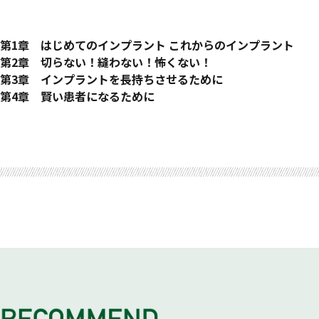
痛くない、怖くない、インプラント治療を求めて
はじめに
第1章 はじめてのインプラント これからのインプラント
一刻も早くこれまでの日常を取り戻したい。
Q インプラントってそもそもどんなものですか？
第2章 切らない！縫わない！怖くない！
とにかく早く治したい！
Q １本からでも、インプラントはできますか？
フラップレスインプラント
第3章 インプラントを長持ちさせるために
更年期や病気の具合に合わせた治療はできますか？
Q インプラントとブリッジってどう違うのですか？
「フラップレスインプラント」なら、切らずに治療できる！
噛み合わせを大切に
第4章 賢い患者になるために
入れ歯が合わない悩みを解消。おいしく食べたい！ 食べさせ
Q インプラントと入れ歯ってどう違うのですか？
フラップレスインプラントの実際の治療の流れ
いい噛み合わせをキープするために
インプラント専門外来だからできること
おわりに
突然のトラブル！応急処置で対応するも不具合が出るケースが
Q インプラントと差し歯ってどう違うのですか？
フラップレスインプラントはなにが違うのか？
－噛みしめを減らす－
質のいい治療とは
Q インプラントって高額なんですよね？
フラップレスインプラントの費用相場
いい噛み合わせをキープするために
いい治療院の選び方
Q インプラントの治療費はいくらかかるのですか？
Q 本当に痛くない治療はできますか？
－ナイトガードを利用する－
知っておきたい医療費控除
Q インプラント体には、どのような種類があるのですか？
Column 女性と歯
そもそも、なぜ歯がなくなる？
事故・トラブルの防止策
Q インプラント治療の期間は、どれくらいですか？
インプラント後だからこその歯周病ケア
【スピード・インプラントメニュー１】
内科的・外科的 歯周病の治療法
インプラント埋入と同時に仮歯を入れる
気をつけたい インプラント周囲炎
「即時荷重インプラント」
Column 歯を健康に保つための５か条
【スピード・インプラントメニュー2】
仮のインプラントで歯を支える
「暫間インプラント」
【スピード・インプラントメニュー3】