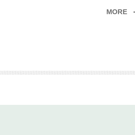
MORE
たい！
……