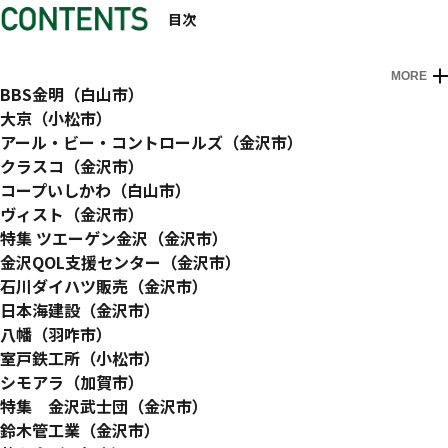
目次
MORE
はじめに
プロローグ 石川県で働こう！
BBS金明（白山市）
世界シェア90％以上の半導体関連装置をはじめ、多種多様な
大京（小松市）
製品を生み出す少数精鋭の装置メーカー
仲間と共に働き、語り、笑い合い、チャレンジを通して技と心
アール・ビー・コントロールズ（金沢市）
を磨く
電子制御装置の開発・製造を軸に快適で豊かな暮らしを創造す
クラスコ（金沢市）
るメーカー
アイデアと実行力で課題に挑み、ひとと暮らしを楽しい未来へ
コープいしかわ（白山市）
導いていく
商品と一緒に真心をお届けするつながりから始まる豊かな暮ら
ヴィスト（金沢市）
し
「働く希望」に溢れた社会を目指して、働くことに障害を感じ
特集 ツエーゲン金沢（金沢市）
る人の就労・自立を総合サポート
挑戦を、この街の伝統に。 サッカーを通じ、人・まちを育て
金沢QOL支援センター（金沢市）
る
地域から創造する障がいのある人も活躍できる社会
石川ダイハツ販売（金沢市）
石川県全域でダイハツ製新車および中古車販売を手がけるカー
日本海建設（金沢市）
ディーラー
安全・安心の担い手として地域の暮らしを守り続ける
八幡（羽咋市）
食を通じてその地域に必要とされるべく、安心安全で多彩な
室戸鉄工所（小松市）
「食」と「笑顔」を追求
最新鋭の製品から小さな部品まで一貫生産。世界で活躍する建
シモアラ（加賀市）
設・産業機械を支えるメーカー
木にこだわり、木の良さをずっと伝える建材加工・建築・設計
特集 金沢武士団（金沢市）
まで全て一貫施工
サムライ魂で観客を魅了する
鈴木管工業（金沢市）