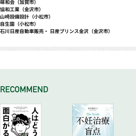
「小粒でもぴりりと辛い」 建築設備技術の少数精鋭集団
萌和会（加賀市）
地域ぐるみで支え合い、尊重するふれあいのコミュニティケア
協和工業（金沢市）
「北陸の湯を守る」 志を持ち浴場のあらゆるメンテナンス・
山崎設備設計（小松市）
開発を担う
建物に息吹を与える建築設計のキーマン的存在
自生園（小松市）
めぐる・つながる・続いていく―持続循環型社会の構築を目指
石川日産自動車販売・ 日産プリンス金沢（金沢市）
す社会福祉法人
石川と富山に広がったマーケットを舞台に、一体感を持って挑
戦していく自動車ディーラー