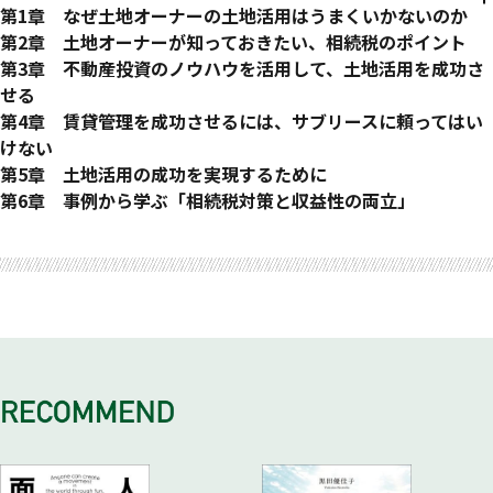
はじめに
第1章 なぜ土地オーナーの土地活用はうまくいかないのか
増税により苦しむ土地オーナーたち
第2章 土地オーナーが知っておきたい、相続税のポイント
賃貸住宅建築による相続税対策が増えた理由
相続財産の約4割を不動産が占めている
第3章 不動産投資のノウハウを活用して、土地活用を成功さ
着工数が増えた背景には金融機関の後押しもあった
2015年からの相続税増税で何が変わったか
せる
近年明らかになってきた、不動産業界の歪み
所有している土地の相続税評価額を把握しよう
土地活用は、不動産投資である
第4章 賃貸管理を成功させるには、サブリースに頼ってはい
アパート・マンションは建てて終わりではない
「宅地」には4つの相続税評価の方法がある
土地オーナーの土地活用を失敗に導く罠だらけの事業計画書と
けない
近い将来、危機に陥るオーナーが激増する可能性がある
自用地において評価減となる「小規模宅地等の特例」とは?
は?
賃貸経営に「賃貸管理」の知識が必要な理由
第5章 土地活用の成功を実現するために
人口減少社会のなかで、賃貸経営を成功させるには
「小規模宅地等の特例」のうち「特定居住用宅地」として認め
不動産投資の原理原則が土地オーナーを守る
ほとんどの土地オーナーが契約してしまうサブリースの危険性
土地の特性からソリューションを逆算する
第6章 事例から学ぶ「相続税対策と収益性の両立」
数ある土地活用の選択肢から、ベストな手法を選ぶ
られるには?
融資を利用するならば押さえておくべきイールドギャップ
サブリースによる一括借上とはどういうことか
都市圏かつ賃貸需要があるエリアかどうかを見極める
ケース① 母が住む実家の建て替えに併せ、賃貸アパートを建
おわりに
コラム 賃貸住宅以外の土地活用のメリット・デメリットにつ
貸家建付地（貸家の敷地）にかかわる評価減の仕組み
事業計画のなかで、検討すべき5つのポイント
サブリースと一般管理の手間はまったく変わらない
賃貸需要が見込めるエリアの土地活用戦略
築
いて
土地だけではなく建物についても相続税評価の評価減がある
長期賃貸経営の成功に不可欠な「減価償却」の理解
サブリースをすると本来得られるお金を失う
賃貸需要が見込めるエリアの土地活用ケーススタディ
ケース② 建物を建てない土地活用にて相続税対策と安定収入
固定資産税の軽減措置もある
黒字倒産を招きかねない「デッドクロス」というトラップ
一般管理には「仲介管理混在型」と「管理専業型」の2つがあ
賃貸需要が見込めないエリアの土地活用戦略
源の構築を実現
新たに建築しなくても、相続税対策はできる
「デッドクロス」というトラップに引っかからないための対策
る
賃貸需要が見込めないエリアの土地活用ケーススタディ
ケース③ 保有する複数の都市部の土地にRC造 賃貸マンション
生前贈与についても知っておこう
法
満室経営を目指すうえでの4つの基本原則
建築＋収益不動産購入
二次相続対策の重要性
土地オーナーの融資条件は優遇されやすい
信頼できる事業者・管理会社を見極める5つのチェックポイン
コラム 相続税評価額の過度な圧縮は、税務リスクも大きくな
コラム 不動産小口化商品で新たな相続対策
ベストな融資条件の選び方
ト
る
資産管理法人を活用する
コラム 管理会社に求められるのは賃貸管理だけではなく資産
コラム 不動産業界がテクノロジーにより進化するなかで、考
管理
えるべきこと