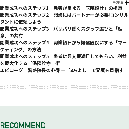
MORE
プロローグ 医院の開業はこうして失敗する
開業成功へのステップ1 患者が集まる「医院設計」の極意
開業医が増え続ける理由
「開業は立地が9割」ではない
開業成功へのステップ2 開業にはパートナーが必要!コンサル
開業医は儲かる? 収入にまつわる実態
予定患者数は大ウソ!「診療圏調査」はアテにならない
タントに依頼しよう
開業失敗が後を絶たない現実
人の動線を重視した間取り設計のポイント
あなたは相談相手なしで開業できますか?
開業成功へのステップ3 バリバリ働くスタッフ選びと「理
知らないうちに開業する場所まで業者が決めてしまった!
バンドワゴン効果で集患力を高める
「無料コンサル」にご用心
念」の共有
意味のない贅沢が開業を失敗に終わらせる
競合より「少しだけ」豪華にするのがコツ
開業までのコンサル、その後の経営も見据えるコンサル
医院経営は「ヒト」が最も難しい
開業成功へのステップ4 開業初日から繁盛医院にする「マー
重要なのは「理念」と「計算」
設計事務所と工事業者選びの極意
コンサルタントのほとんどはサラリーマンコンサル
求人広告の費用対効果を最大にするコツ
ケティング」の方法
開業体験談 ― 梅木先生の場合
居抜き物件のコストメリットに騙されるな
良いコンサル、悪いコンサル
以前の勤務先からスタッフを連れてくると失敗する
ただ開業しただけでは医院に閑古鳥が鳴く
開業成功へのステップ5 患者に最大限満足してもらい、利益
具体的には何をしてくれるのか?
面接試験で重視すべきポイント
医院の工事中からマーケティングは始まっている
を最大化する「保険診療」術
コンサルはいつまで依頼すべきか?
スタッフがついてくる院長、ついてこない院長
圧倒的な効果を実現した集客手法
ビジネスモデルとしての「保険診療」
エピローグ 繁盛院長の心得 ―「3方よし」で発展を目指す
スタッフマネジメント成功の秘訣
イベントを開いて地域に患者さん候補を増やす
保険請求のミスが致命傷に?
ドクターとしてアップデートするための開業という選択肢
準備が7割できたらまずスタートする
院長の個人情報を出す医院が患者を集める理由
レセプトをじっと観察すれば光が見えてくる
医院によし、患者さんによし、地域によし
給与でどのようにスタッフのモチベーションを上げるか?
コンテンツは患者さん向けにも院内向けにも使える
医院の利益を損なわない薬の処方とは?
開業を成功させるために最も大切なのは?
組織づくりで最も大切なのは「理念」
目的に合わせたウェブサイトとSNSの活用法
「勤務医グセ」が患者さんを逃す
読者特典 開業初日から大繁盛する「地域密着医院」の作り方
院長の人生を振り返れば医院の理念が浮かび上がる
しがらみを気にしたらマーケティングは失敗する
無駄な出費を抑える医院経営のコツ
特設サイト
理念はスタッフの邪魔になるところに貼る
自費診療の是非は？