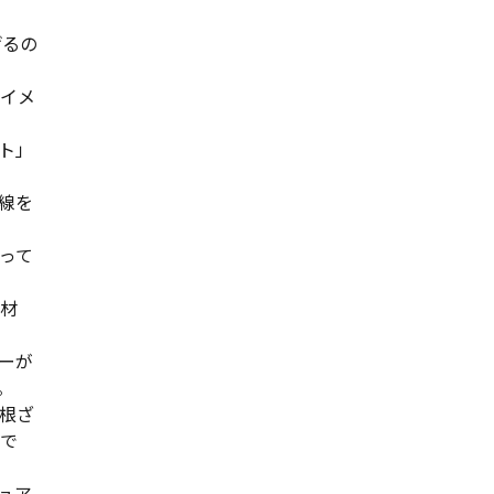
げるの
がイメ
ト」
線を
って
材
ーが
。
根ざ
リで
ュア