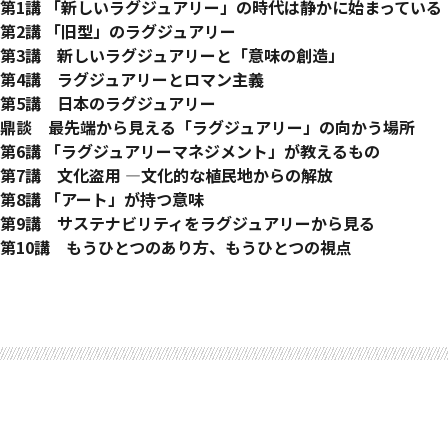
はじめに
第1講 「新しいラグジュアリー」の時代は静かに始まっている
ラグジュアリーは人文学発のビジネス
第2講 「旧型」のラグジュアリー
「文化をつくる」ことの王道と、それを教えるコース
Luxuryの源、光と豊かさと誘惑
第3講 新しいラグジュアリーと「意味の創造」
ラグジュアリーの意味が変化している
ラグジュアリーを必要としてきたのは、誰?
新しいラグジュアリー市場の創造へと舵を切る
第4講 ラグジュアリーとロマン主義
変化が起きている理由
エロスと手を携えて資本主義経済を回す
ラグジュアリーマネジメントを学ぶ人たちの動機に変化が
人間らしさを尊重するロマン主義
第5講 日本のラグジュアリー
それぞれの地域のローカル文化がつくるラグジュアリー
知的で秘儀的な存在への変容
新しい方向を探っているリサーチャー
「美」をはるかに超える、恐怖を乗り越えた先にある歓喜の「
日本のラグジュアリーの「始祖」マツダとサンモトヤマ、秦ヴ
鼎談 最先端から見える「ラグジュアリー」の向かう場所
20世紀ファッション史は、「ラグジュアリーの意味の更新」
文化をつくるラグジュアリーへのアプローチ
ギロチンへの反発が『レ・ミゼラブル』を生んだ
日本におけるイメージを決定づけたラグジュアリーメディア
日本のファッションはラグジュアリーとして認知されるか?
第6講 「ラグジュアリーマネジメント」が教えるもの
マーケティング用語で語られる、「戦略」としてのラグジュア
今、現場が考えている方向とは
ラファエル前派、ラスキン、モリス、そしてクチネリへの系譜
「ラグジュアリー・コミュニティ」の日本ルール
「ヨーロッパ中心」から脱皮しつつある中でＬＶＭＨが狙うの
ラグジュアリーはいつからアカデミックな研究対象になったの
第7講 文化盗用 ―文化的な植民地からの解放
ラグジュアリーとラグジュアリーブランドを分けて考えよう
職人文化の再評価が物語ること
エレガンスとは抵抗である
植民地の民も、植民地の協力者も、やめてしまおう
文化的リテラシーの向上が鍵
「歴史」と「国際比較」から教える
奴隷制の歴史を掘り起こす
第8講 「アート」が持つ意味
カトリックに反発するプロテスタント
アーツ・アンド・クラフツにヒントがあるはず
21世紀のロマン主義的抵抗―「本物」の美しさの時代へ
日本発ラグジュアリーのために
新しいラグジュアリーがフランス以外で勃興
ラグジュアリーマネジメントのコースの中身は?
「文化の盗用」という言葉がなぜ注目されるのか
ハイエンド企業とアート
第9講 サステナビリティをラグジュアリーから見る
Luxuryの反対語は何か?
「人の手が入らないラグジュアリーはありえない」
本物と偽物
ラグジュアリースタートアップの萌芽
ファッションが伝えるメッセージが変化しつつある
英国の人文・デザイン系の教育が強調する点
「異文化要素の適用」か、「異文化の盗用」か
アートと付き合う動機を突っ込んでみる
ショパン国際コンクールで優勝者が使ったサステナブルなピア
第10講 もうひとつのあり方、もうひとつの視点
「偽物」がアートに転じるとき
地域の幸福を考えながら、本質的に魅力のある製品をつくる
新興国における教育はどうなっているか
異文化への「感度」が課題
実はコンテンポラリーアートでは、フランスは遅れをとってい
地域によって異なる動機
旧型ラグジュアリーも、変化している
おわりに―「科学と心の融合」の時代における人文学の復権
参考文献
シャネルが生んだ「偽物」ムーブメントとミキモト
マメ・クロゴウチのローカリティは解像度高く
異文化交流の国のファッション企業
いくつかの層に分かれる「アートの時代」
ラグジュアリー文脈でのサステナビリティとは?
「意識の深い」ラグジュアリー
コピーされることは本物の証?
どうすれば文化の盗用トラブルを減らせるのか?
クチネリのユニバーサル図書館構想にある長期的視点
サステナビリティが指し示す範囲とビジネス寄りにある米国
19世紀の「意識」、21世紀の「意識」
ラグジュアリースタートアップが注目すべきユネスコ無形文化
スタートアップもサステナブルを起点とする
一見、無駄なラグジュアリーが社会にもたらす価値
倫理と人間性が問われている
合理的な目的から解放されたラグジュアリーとしての宇宙ビジ
ラスキンの経済・人間観
「もうひとつのあり方」を導く宇宙視点主義
科学技術が発達すればするほど問われていく「人間らしさ」