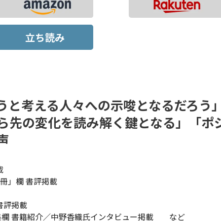
立ち読み
うと考える人々への示唆となるだろう
ら先の変化を読み解く鍵となる」「ポ
声
載
1冊」欄 書評掲載
書評掲載
et」特集欄 書籍紹介／中野香織氏インタビュー掲載 など