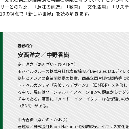
リーとの対比」「意味の創造」「教育」「文化盗用」「サステ
10の視点で「新しい世界」を読み解きます。
著者紹介
安西洋之／中野香織
安西洋之（あんざい・ひろゆき）
モバイルクルーズ株式会社代表取締役／De-Tales Ltd
欧州とアジアの企業間提携の提案、商品企画や販売戦略等に多
ト・ベルガンティ『突破するデザイン』（日経BP）を監修
る中で、現在はソーシャル・イノベーションの観点からラグジ
チ中である。著書に『メイド・イン・イタリーはなぜ強いの
（BNN）がある。
中野香織（なかの・かおり）
著述家／株式会社Kaori Nakano 代表取締役。イギリ