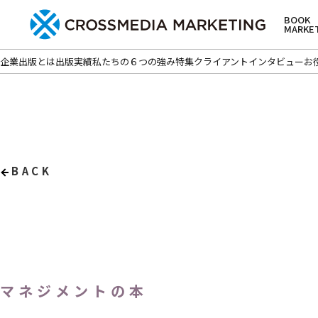
BOOK
MARKE
企業出版とは
出版実績
私たちの６つの強み
特集
クライアントインタビュー
お
BACK
マネジメントの本