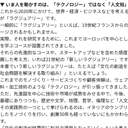
▼ いま人を動かすのは、「テクノロジー」ではなく「人文知
これから2030年にかけて、世界・経済・ビジネスなどを考
が「ラグジュアリー」です。
一般的に「ラグジュアリー」といえば、19世紀フランスから
ージされるかもしれません。
実際、それを研究するために、これまでヨーロッパを中心とし
を学ぶコースが設置されてきました。
それらの先進的なコースや、スタートアップなどを含めた感度
画した考え方、いわば21世紀の「新しいラグジュアリー」です
本書でいう新しいラグジュアリーは、たとえば「文化の創造を
社会問題を解決する取り組み）」といえるでしょう。
これまでのモノづくり・サービスづくりや顧客体験は、ウェブ
料・加工技術のような「テクノロジー」が引っ張ってきました
ただ、先進国を中心に技術や市場が成熟をみせる中で、今後、
基礎にありつつも、歴史や文学、地理、哲学、倫理など「人文
その実践例の一つとして挙げられるのは、イタリアのウンブリ
したモノづくりを行い、創業50年も経っていないにもかかわ
す。
「文化の創造が結果的に利益の源泉となっていく」という考え