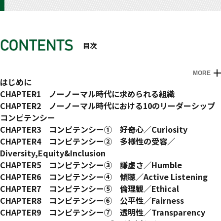
目次
MORE
はじめに
CHAPTER1 ノーノーマル時代に求められる組織
業績のいい会社の社員は元気がいい
CHAPTER2 ノーノーマル時代における10のリーダーシップ
心理的安全性を高める
コンピテンシー
心理的安全性が高い職場をつくるには
オーセンティックリーダー
CHAPTER3 コンピテンシー① 好奇心／Curiosity
心理的安全性がなかなか根付かない日本の組織文化
10のコンピテンシー
好奇心がすべての入口
CHAPTER4 コンピテンシー② 多様性の受容／
ウォーミングアップ 多様性視点の練習
好奇心から生まれたビジネス
Diversity,Equity&Inclusion
好奇心をどう開発するか
DE&Iって何？なぜ必要？本当に必要？
CHAPTER5 コンピテンシー③ 謙虚さ／Humble
コラム1 リーダーが場をつくる
ビジネスにおけるDE&Iの事例
謙虚さがなぜ必要なのか
CHAPTER6 コンピテンシー④ 傾聴／Active Listening
世代間のダイバーシティ
謙虚な上司
傾聴力で情報が自ずと集まる
CHAPTER7 コンピテンシー⑤ 倫理観／Ethical
日常生活のDE&I
「もうやったことがある」
傾聴のスキル
今、倫理観を重視する理由
CHAPTER8 コンピテンシー⑥ 公平性／Fairness
エクイティ／Equityとは何か
謙虚さを身につける
傾聴時の三原則
若者の倫理観についていけるのか
重要だが難しい公平性
CHAPTER9 コンピテンシー⑦ 透明性／Transparency