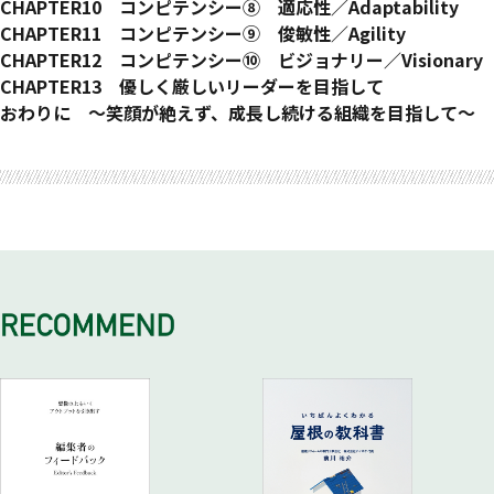
多様性を受け入れる姿勢の身につけ方
人を育てる傾聴
倫理観には多数の正解がある
人事評価の公平性
トランスペアレントな会社
CHAPTER10 コンピテンシー⑧ 適応性／Adaptability
組織で多様性を考えて議論する
コラム3 聴くことで伝えるリーダー
公平（Fair）と平等（Equal）の違い
トランスペアレントなリーダー
硬直性から適応性へ
CHAPTER11 コンピテンシー⑨ 俊敏性／Agility
多様性のある企業で働くということ
公平性理論
トランスペアレントでない日本の会社
適応性を身につける
将来が見えず目標を定められない世の中
CHAPTER12 コンピテンシー⑩ ビジョナリー／Visionary
コラム2 異論を受け入れられない日本人
「公平に扱われている」と思われる状態をつくる
トランスペアレントな個人
この世に行き残る種とは
朝令暮改上等
ビジョナリーとは、圧倒的な強い想いと信念
CHAPTER13 優しく厳しいリーダーを目指して
アンコンシャスバイアス
日本人は冷たい？
石橋を叩く前に渡ってみる、Fail Fast
ビジョンを語る部長と他人ごとを語る部長
ビジネスは厳しいもの
おわりに ～笑顔が絶えず、成長し続ける組織を目指して～
職場における公平性をいかに保つか
まずは自分から
アジャイルとサンクコストの話
「自分のビジョン」を語る
ビジネスの場で求められるリーダー
コロナ禍でわかった透明性の重要度
コラム5 目の当たりにした「日本人」
ノーノーマル時代だから求められるビジョン
コラム4 若者が働きたい会社
今までに出会ったビジョナリーリーダー
シンプルに「あなたは何がしたいのか？」
コラム6 ジョブ型から考えるグローバルリーダー