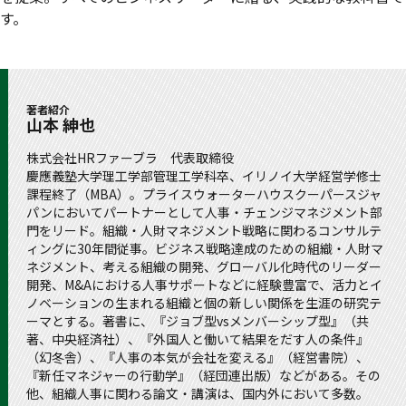
す。
著者紹介
山本 紳也
株式会社HRファーブラ 代表取締役
慶應義塾大学理工学部管理工学科卒、イリノイ大学経営学修士
課程終了（MBA）。プライスウォーターハウスクーパースジャ
パンにおいてパートナーとして人事・チェンジマネジメント部
門をリード。組織・人財マネジメント戦略に関わるコンサルテ
ィングに30年間従事。ビジネス戦略達成のための組織・人財マ
ネジメント、考える組織の開発、グローバル化時代のリーダー
開発、M&Aにおける人事サポートなどに経験豊富で、活力とイ
ノベーションの生まれる組織と個の新しい関係を生涯の研究テ
ーマとする。著書に、『ジョブ型vsメンバーシップ型』（共
著、中央経済社）、『外国人と働いて結果をだす人の条件』
（幻冬舎）、『人事の本気が会社を変える』（経営書院）、
『新任マネジャーの行動学』（経団連出版）などがある。その
他、組織人事に関わる論文・講演は、国内外において多数。