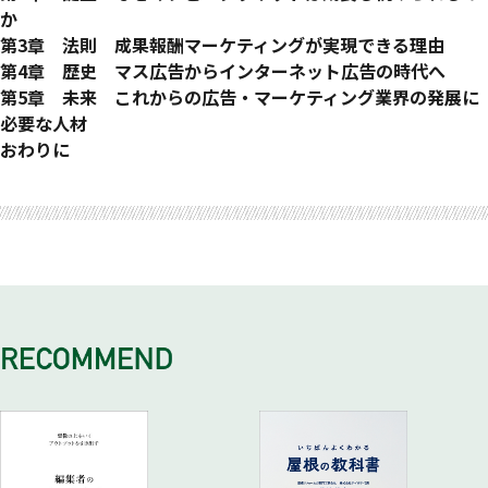
広告業界には〝ジレンマ〟がある
か
成果の見えないマーケティングは嫌われる
マクビープラネットの誕生
第3章 法則 成果報酬マーケティングが実現できる理由
インターネット広告も選別される時代に
株式上場への意思
成果報酬型広告の市場規模
第4章 歴史 マス広告からインターネット広告の時代へ
「成果報酬マーケティング」が広告業界を変えていく
公認会計士出身者の経営参画
LTVマーケティングとは何か
社会を動かす広告の力
第5章 未来 これからの広告・マーケティング業界の発展に
成果報酬型で広告の価値を再定義する
入社後に味わった〝絶望〟
成果報酬型広告にLTVを取り入れる
戦後の広告
必要な人材
広告業界を超えた「マーケティング革命」へ
上場後の社長交代
マーケティングの意識をシフトする
戦後の広告業界
日本の広告マーケットを読み解く
おわりに
「6期連続営業利益成長率50％上」が成し遂げられた理由
成果報酬型広告市場のブレイクスルー
安定成長への移行と広告の多様化
インターネットがテレビを追い抜いた衝撃
苦境を成長のチャンスに変えられた理由
専門人材の活躍
バブル崩壊とインターネット広告の萌芽
インターネット広告が示唆する新たな潮流
「目標達成率100％」にコミットする
データをつなぐ技術
インターネット広告の大革命
経済環境の変化と、広告市場の未来
成果報酬マーケティングが成功する3つの理由
メディアネットワーク力
2010年代のインターネット広告
これからの広告はどうあるべきか
マクビープラネットの現場 3つのケーススタディ
「ポストクッキー」時代のインターネット広告
総合広告代理店を超えていく
これからの広告人材に求められること
経営者の視点を持つ
成果報酬型広告市場のアップデート
人材の流動化による変革
すべてのマーケティングを成果報酬に