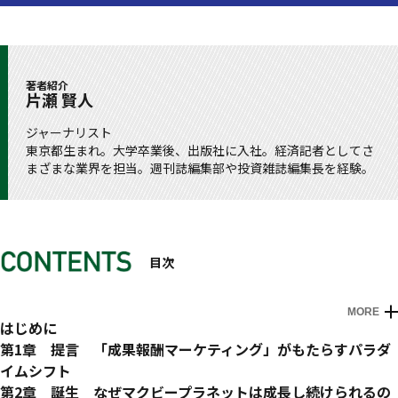
著者紹介
片瀬 賢人
ジャーナリスト
東京都生まれ。大学卒業後、出版社に入社。経済記者としてさ
まざまな業界を担当。週刊誌編集部や投資雑誌編集長を経験。
目次
MORE
はじめに
第1章 提言 「成果報酬マーケティング」がもたらすパラダ
イムシフト
成果が出なければ、報酬はいただきません
第2章 誕生 なぜマクビープラネットは成長し続けられるの