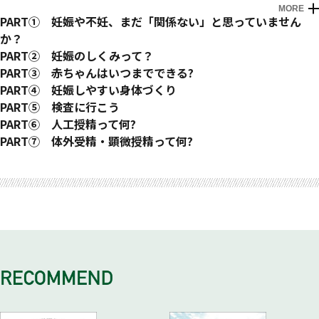
MORE
はじめに
PART① 妊娠や不妊、まだ「関係ない」と思っていません
か？
★妊娠理解度セルフチェック
PART② 妊娠のしくみって？
Q: 若ければ「不妊」は関係ない?
Q: 卵子と精子が出合えば、必ず妊娠する?
PART③ 赤ちゃんはいつまでできる?
Q: なかなか妊娠しないのは、どうして?
Q: 最も妊娠しやすいタイミングって?
Q: 赤ちゃんはいつまでできる?
PART④ 妊娠しやすい身体づくり
Q: 赤ちゃんができないのは女性のせい?
Q:「妊娠しやすい日」はどうやったらわかるの?
Q: なぜ年をとるほど妊娠しにくくなるの?
★妊娠しやすさセルフチェック
PART⑤ 検査に行こう
確実に狙いたい!
Q: ピルを飲んでいれば妊娠できる期間は長くなる?
《女性編解説》
Q:「ブライダルチェック」や「不妊基本検査」はどこで受けら
PART⑥ 人工授精って何?
Q: 精子と卵子の相性があるって本当?
Q: 年をとると、妊娠するために必要なホルモンの分泌が低下
《男性編解説》
れる?
Q: タイミング法で妊娠しなかったら?
PART⑦ 体外受精・顕微授精って何?
Q: 精子は、できるだけ溜めたほうがいい?
するって本当?
《男女共通編解説》
Q: 婦人科クリニックと、不妊治療専門クリニックの違いは?
Q: 人工授精って、具体的に何をするの?
Q: 人工授精で妊娠しなかったら?
おわりに
Q: 精子が生き残るための条件って?
Q: 不妊治療をすれば、40歳くらいまでは必ず妊娠できる?
Q: 妊娠しやすいセックスの方法は?
Q: クリニックはどうやって選べばいい?
Q: 人工授精をおこなえば必ず妊娠できる?
Q: 体外受精って、具体的に何をするの?
Q: 卵子と受精できる精子は何個?
Q: 卵子を凍結すればいつでも出産できる?
Q: 日々の生活習慣は妊娠しやすさに関係ある?
Q: 初診では何をするの? 生理期間中は避けたほうがいい?
Q: 人工授精をおこなっても妊娠しない場合、その原因は?
Q: 体外受精って、痛いの?
Q: 精子は熱に弱いって本当?
Q: 20代なら、自然にまかせていればOK?
Q: 妊活したいけど、疲れてセックスができません…。
Q: 初めて検査に行くとき、ふつうにご飯を食べてから行っても
Q: 体外受精をおこなえば必ず妊娠できる?
Q:「不妊」って、病気なの？ どうなったら「不妊」?
Q: たばこ、お酒はやはりNG?
OK?
Q: 体外受精でも妊娠しなかったら?
Q:「不妊」の原因は検査をすれば必ずわかる?
Q: 卵子の質を改善する方法って?
Q: 初診ではいくらかかる?
Q: 体外受精の妊娠率を高める方法は?
Q:1人妊娠できたから、2人目もすぐできるはず!
Q: ストレスが妊娠を遠ざけるって本当?
Q: 女性の検査って何するの？ 痛いの?
Q: 体外受精で、身体に負担がかかりそう…。赤ちゃんは大丈
Q: 不妊の治療って何するの?
Q: 男性の検査って何するの?
夫?
Q: 不妊治療って、お金がすごくかかるんでしょ?
Q: 精液検査の結果が不安です…。
Q: 検査は一度にできる?