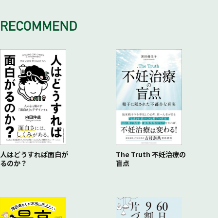
Rule#14 福袋に福はない
Rule#23 ぴったりサイズは自分でつくる
Rule#29 本当の「大好き！」を見つける
Rule#15 人生を豊かにしてくれるモノとは縁を切らない
Rule#30 おしゃれに見えるインテリアにはコツがある
Rule#31 明かりは生活シーンに合わせる
Rule#32 部屋を広く見せるには目の錯覚を味方につける
Rule#33 快適のヒントはお店に落ちている
人はどうすれば面白が
The Truth 不妊治療の
るのか？
盲点