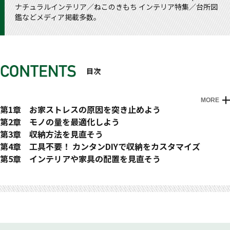
ナチュラルインテリア／ねこのきもち インテリア特集／台所図
鑑などメディア掲載多数。
目次
MORE
はじめに 快適空間はクリエイティブな発想で
第1章 お家ストレスの原因を突き止めよう
Rule#01 モノを減らすだけでは快適にならない
第2章 モノの量を最適化しよう
Rule#02 プチストレスこそブラッシュアップのチャンス
Rule#06 「捜す」を「なくす」
第3章 収納方法を見直そう
Rule#03 お家ストレスの要因を洗い出す
Rule#07 自分の最適量を見つける
Rule#16 ベースが整えば部屋は数分で片づく
第4章 工具不要！ カンタンDIYで収納をカスタマイズ
Rule#04 写真を撮ると改善点が見えてくる
Rule#08 整理の基本は「全部出し」
Rule#17 収納が多くても満足度は上がらない
突っ張り棒活用術
第5章 インテリアや家具の配置を見直そう
Rule#05 最初に収納グッズを買ってはいけない
Rule#09 づけはどこから手をつけてもいい
Rule#18 最適な収納場所を自由に発想する
100均ワイヤーネット活用術
Rule#24 快適な暮らしはコンセプトから
おわりに
Rule#10 「モッタイナイ」の本心は「捨てたい」である
Rule#19 モノをホームレスにしない
有孔ボード活用術
Rule#25 コンセプトにあった家具を選ぶ
Rule#11 自分に合った手放し方を探る
Rule#20 アクションの数はストレスの数
マグネット活用術
Rule#26 生活動線のルール
Rule#12 捨てるにもスキルが必要
Rule#21 3大デッドゾーンを工夫する
ブックエンド活用術
Rule#27 掃除のしやすさを検討する
Rule#13 パーソナルスペースには手を出さない
Rule#22 収納は暮らしに合わせてカスタマイズする
紙や箱の再利用方法
Rule#28 家具レイアウトはアプリでシミュレーションする