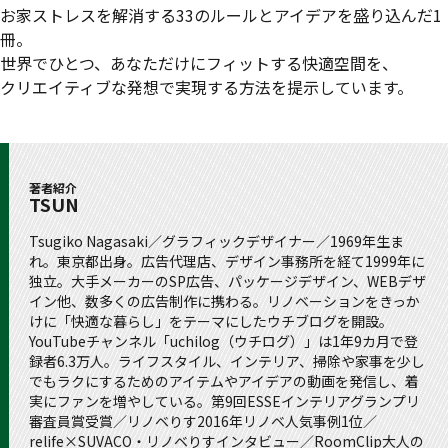
お家ストレスを解消する33のルールとアイデアを盛り込んだ1
冊。
世界でひとつ、あなただけにフィットする快適空間を、
クリエイティブな発想で実現する方法を提示しています。
著者紹介
TSUN
Tsugiko Nagasaki／グラフィックデザイナー／1969年生ま
れ。東京都出身。広告代理店、デザイン事務所を経て1999年に
独立。大手メーカーのSP広告、パッケージデザイン、WEBデザ
イン他、数多くの広告制作に携わる。リノベーションをきっか
けに「快適な暮らし」をテーマにしたウチブログを開設。
YouTubeチャンネル「uchilog（ウチログ）」は1年9カ月で登
録者6.3万人。ライフスタイル、インテリア、掃除や家事を少し
でもラクにするためのアイテムやアイデアの動画を発信し、着
実にファンを増やしている。第9回ESSEインテリアグランプリ
審査員賞受賞／リノベりす2016年リノベ人気事例1位／
relife×SUVACO・リノベりすインタビュー／RoomClip大人の